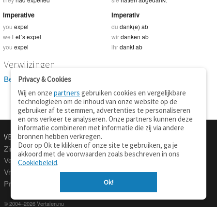
Imperative
Imperativ
you
expel
du
dank(e) ab
we
Let´s expel
wir
danken ab
you
expel
ihr
dankt ab
Verwijzingen
Bekijk 6 definitie(s) van expel
Privacy & Cookies
Wij en onze
partners
gebruiken cookies en vergelijkbare
technologieën om de inhoud van onze website op de
gebruiker af te stemmen, advertenties te personaliseren
en ons verkeer te analyseren. Onze partners kunnen deze
informatie combineren met informatie die zij via andere
bronnen hebben verkregen.
VERTALEN.NU
OVER
Door op Ok te klikken of onze site te gebruiken, ga je
Zinnen vertalen
Over deze site
akkoord met de voorwaarden zoals beschreven in ons
Verklarend woordenboek
Contact
Cookiebeleid
.
Vraagbaak
Privacy
Ok!
Professionele vertaling
© 2004–2026 Vertalen.nu