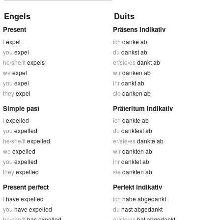
Engels
Duits
Present
Präsens Indikativ
I
expel
ich
danke ab
you
expel
du
dankst ab
he/she/it
expels
er/sie/es
dankt ab
we
expel
wir
danken ab
you
expel
ihr
dankt ab
they
expel
sie
danken ab
Simple past
Präteritum Indikativ
I
expelled
ich
dankte ab
you
expelled
du
danktest ab
he/she/it
expelled
er/sie/es
dankte ab
we
expelled
wir
dankten ab
you
expelled
ihr
danktet ab
they
expelled
sie
dankten ab
Present perfect
Perfekt Indikativ
I
have expelled
ich
habe abgedankt
you
have expelled
du
hast abgedankt
he/she/it
has expelled
er/sie/es
hat abgedankt