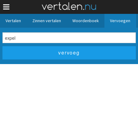
Vertalen
Zinnen vertalen
Woordenboek
Vervoegen