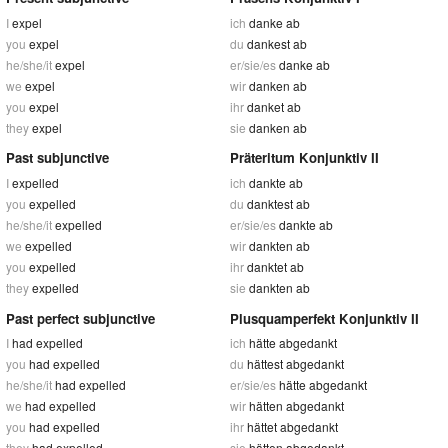
I
expel
ich
danke ab
you
expel
du
dankest ab
he/she/it
expel
er/sie/es
danke ab
we
expel
wir
danken ab
you
expel
ihr
danket ab
they
expel
sie
danken ab
Past subjunctive
Präteritum Konjunktiv II
I
expelled
ich
dankte ab
you
expelled
du
danktest ab
he/she/it
expelled
er/sie/es
dankte ab
we
expelled
wir
dankten ab
you
expelled
ihr
danktet ab
they
expelled
sie
dankten ab
Past perfect subjunctive
Plusquamperfekt Konjunktiv II
I
had expelled
ich
hätte abgedankt
you
had expelled
du
hättest abgedankt
he/she/it
had expelled
er/sie/es
hätte abgedankt
we
had expelled
wir
hätten abgedankt
you
had expelled
ihr
hättet abgedankt
they
had expelled
sie
hätten abgedankt