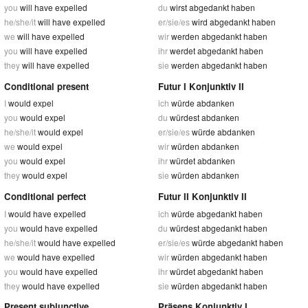
you
will have expelled
du
wirst abgedankt haben
he/she/it
will have expelled
er/sie/es
wird abgedankt haben
we
will have expelled
wir
werden abgedankt haben
you
will have expelled
ihr
werdet abgedankt haben
they
will have expelled
sie
werden abgedankt haben
Conditional present
Futur I Konjunktiv II
I
would expel
ich
würde abdanken
you
would expel
du
würdest abdanken
he/she/it
would expel
er/sie/es
würde abdanken
we
would expel
wir
würden abdanken
you
would expel
ihr
würdet abdanken
they
would expel
sie
würden abdanken
Conditional perfect
Futur II Konjunktiv II
I
would have expelled
ich
würde abgedankt haben
you
would have expelled
du
würdest abgedankt haben
he/she/it
would have expelled
er/sie/es
würde abgedankt haben
we
would have expelled
wir
würden abgedankt haben
you
would have expelled
ihr
würdet abgedankt haben
they
would have expelled
sie
würden abgedankt haben
Present subjunctive
Präsens Konjunktiv I