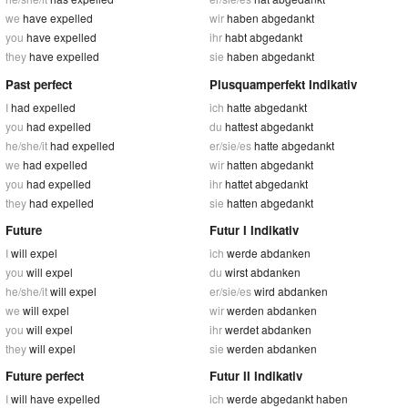
we
have expelled
wir
haben abgedankt
you
have expelled
ihr
habt abgedankt
they
have expelled
sie
haben abgedankt
Past perfect
Plusquamperfekt Indikativ
I
had expelled
ich
hatte abgedankt
you
had expelled
du
hattest abgedankt
he/she/it
had expelled
er/sie/es
hatte abgedankt
we
had expelled
wir
hatten abgedankt
you
had expelled
ihr
hattet abgedankt
they
had expelled
sie
hatten abgedankt
Future
Futur I Indikativ
I
will expel
ich
werde abdanken
you
will expel
du
wirst abdanken
he/she/it
will expel
er/sie/es
wird abdanken
we
will expel
wir
werden abdanken
you
will expel
ihr
werdet abdanken
they
will expel
sie
werden abdanken
Future perfect
Futur II Indikativ
I
will have expelled
ich
werde abgedankt haben