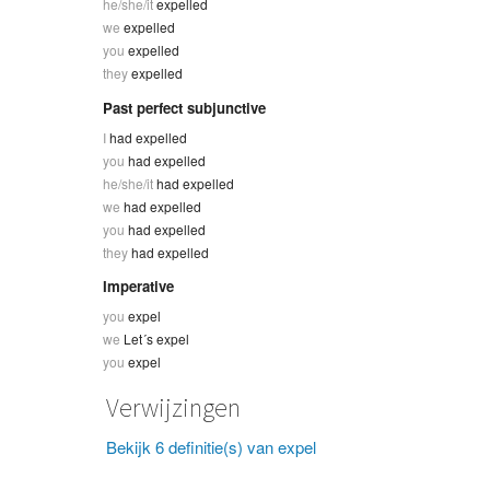
he/she/it
expelled
we
expelled
you
expelled
they
expelled
Past perfect subjunctive
I
had expelled
you
had expelled
he/she/it
had expelled
we
had expelled
you
had expelled
they
had expelled
Imperative
you
expel
we
Let´s expel
you
expel
Verwijzingen
Bekijk 6 definitie(s) van expel