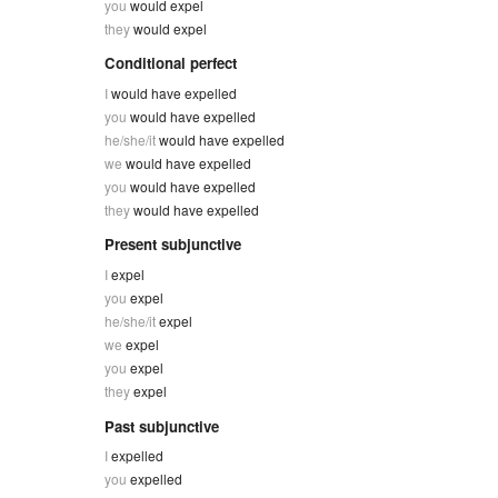
you
would expel
they
would expel
Conditional perfect
I
would have expelled
you
would have expelled
he/she/it
would have expelled
we
would have expelled
you
would have expelled
they
would have expelled
Present subjunctive
I
expel
you
expel
he/she/it
expel
we
expel
you
expel
they
expel
Past subjunctive
I
expelled
you
expelled