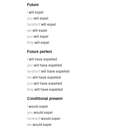
Future
I
will expel
you
will expel
he/she/it
will expel
we
will expel
you
will expel
they
will expel
Future perfect
I
will have expelled
you
will have expelled
he/she/it
will have expelled
we
will have expelled
you
will have expelled
they
will have expelled
Conditional present
I
would expel
you
would expel
he/she/it
would expel
we
would expel