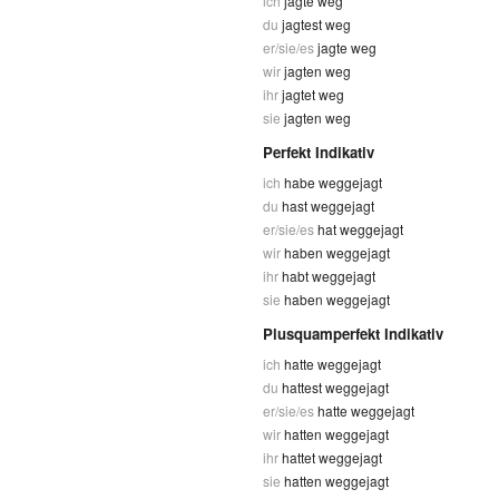
ich
jagte weg
du
jagtest weg
er/sie/es
jagte weg
wir
jagten weg
ihr
jagtet weg
sie
jagten weg
Perfekt Indikativ
ich
habe weggejagt
du
hast weggejagt
er/sie/es
hat weggejagt
wir
haben weggejagt
ihr
habt weggejagt
sie
haben weggejagt
Plusquamperfekt Indikativ
ich
hatte weggejagt
du
hattest weggejagt
er/sie/es
hatte weggejagt
wir
hatten weggejagt
ihr
hattet weggejagt
sie
hatten weggejagt