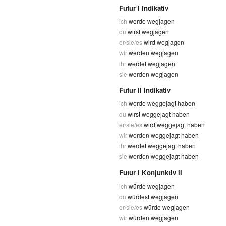
Futur I Indikativ
ich
werde wegjagen
du
wirst wegjagen
er/sie/es
wird wegjagen
wir
werden wegjagen
ihr
werdet wegjagen
sie
werden wegjagen
Futur II Indikativ
ich
werde weggejagt haben
du
wirst weggejagt haben
er/sie/es
wird weggejagt haben
wir
werden weggejagt haben
ihr
werdet weggejagt haben
sie
werden weggejagt haben
Futur I Konjunktiv II
ich
würde wegjagen
du
würdest wegjagen
er/sie/es
würde wegjagen
wir
würden wegjagen