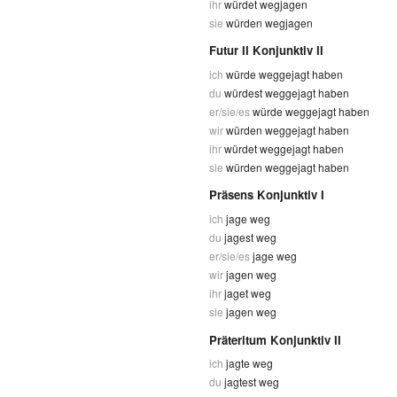
ihr
würdet wegjagen
sie
würden wegjagen
Futur II Konjunktiv II
ich
würde weggejagt haben
du
würdest weggejagt haben
er/sie/es
würde weggejagt haben
wir
würden weggejagt haben
ihr
würdet weggejagt haben
sie
würden weggejagt haben
Präsens Konjunktiv I
ich
jage weg
du
jagest weg
er/sie/es
jage weg
wir
jagen weg
ihr
jaget weg
sie
jagen weg
Präteritum Konjunktiv II
ich
jagte weg
du
jagtest weg