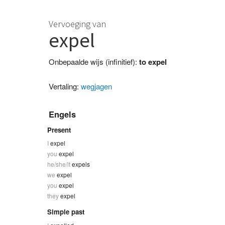
Vervoeging van
expel
Onbepaalde wijs (infinitief):
to expel
Vertaling:
wegjagen
Engels
Present
I
expel
you
expel
he/she/it
expels
we
expel
you
expel
they
expel
Simple past