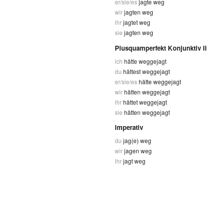
er/sie/es
jagte weg
wir
jagten weg
ihr
jagtet weg
sie
jagten weg
Plusquamperfekt Konjunktiv II
ich
hätte weggejagt
du
hättest weggejagt
er/sie/es
hätte weggejagt
wir
hätten weggejagt
ihr
hättet weggejagt
sie
hätten weggejagt
Imperativ
du
jag(e) weg
wir
jagen weg
ihr
jagt weg