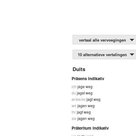
vertaal alle vervoegingen
10 alternatieve vertalingen
Duits
Präsens Indikativ
ich
jage weg
du
jagst weg
er/sie/es
jagt weg
wir
jagen weg
ihr
jagt weg
sie
jagen weg
Präteritum Indikativ