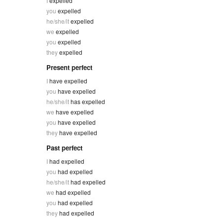
I
expelled
you
expelled
he/she/it
expelled
we
expelled
you
expelled
they
expelled
Present perfect
I
have expelled
you
have expelled
he/she/it
has expelled
we
have expelled
you
have expelled
they
have expelled
Past perfect
I
had expelled
you
had expelled
he/she/it
had expelled
we
had expelled
you
had expelled
they
had expelled