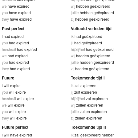
we
have expired
wij
hebben geëxpireerd
you
have expired
jullie
hebben geëxpireerd
they
have expired
zij
hebben geëxpireerd
Past perfect
Voltooid verleden tijd
I
had expired
ik
had geëxpireerd
you
had expired
jij
had geëxpireerd
he/she/it
had expired
hij/zij/het
had geëxpireerd
we
had expired
wij
hadden geëxpireerd
you
had expired
jullie
hadden geëxpireerd
they
had expired
zij
hadden geëxpireerd
Future
Toekomende tijd I
I
will expire
ik
zal expireren
you
will expire
jij
zult expireren
he/she/it
will expire
hij/zij/het
zal expireren
we
will expire
wij
zullen expireren
you
will expire
jullie
zullen expireren
they
will expire
zij
zullen expireren
Future perfect
Toekomende tijd II
I
will have expired
ik
zal geëxpireerd hebben