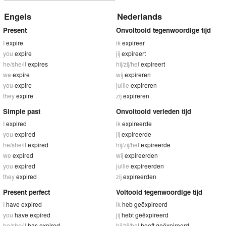
Engels
Nederlands
Present
Onvoltooid tegenwoordige tijd
I
expire
ik
expireer
you
expire
jij
expireert
he/she/it
expires
hij/zij/het
expireert
we
expire
wij
expireren
you
expire
jullie
expireren
they
expire
zij
expireren
Simple past
Onvoltooid verleden tijd
I
expired
ik
expireerde
you
expired
jij
expireerde
he/she/it
expired
hij/zij/het
expireerde
we
expired
wij
expireerden
you
expired
jullie
expireerden
they
expired
zij
expireerden
Present perfect
Voltooid tegenwoordige tijd
I
have expired
ik
heb geëxpireerd
you
have expired
jij
hebt geëxpireerd
he/she/it
has expired
hij/zij/het
heeft geëxpireerd