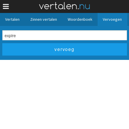
Vertalen
Zinnen vertalen
Woordenboek
Vervoegen