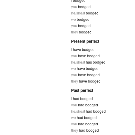
I
bodged
you
bodged
he/she/it
bodged
we
bodged
you
bodged
they
bodged
Present perfect
I
have bodged
you
have bodged
he/she/it
has bodged
we
have bodged
you
have bodged
they
have bodged
Past perfect
I
had bodged
you
had bodged
he/she/it
had bodged
we
had bodged
you
had bodged
they
had bodged