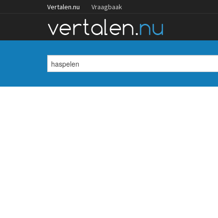
Vertalen.nu
Vraagbaak