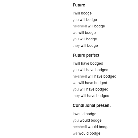
Future
I
will bodge
you
will bodge
he/she/it
will bodge
we
will bodge
you
will bodge
they
will bodge
Future perfect
I
will have bodged
you
will have bodged
he/she/it
will have bodged
we
will have bodged
you
will have bodged
they
will have bodged
Conditional present
I
would bodge
you
would bodge
he/she/it
would bodge
we
would bodge