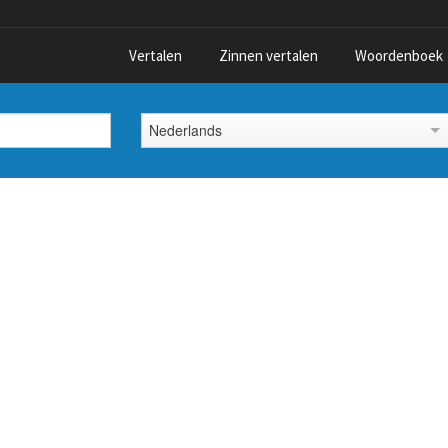
Vertalen
Zinnen vertalen
Woordenboek
Nederlands