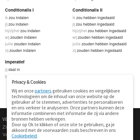
Conditionalis I
Conditionalis II
ik
zou indalen
ik
zou hebben ingedaald
jij
zou indalen
jij
zou hebben ingedaald
hij/zij/het
zou indalen
hij/zij/het
zou hebben ingedaald
wij
zouden indalen
wij
zouden hebben ingedaald
jullie
zouden indalen
jullie
zouden hebben ingedaald
zij
zouden indalen
zij
zouden hebben ingedaald
Imperatief
jij
daal in
jullie
daalt in
Privacy & Cookies
Wij en onze
partners
gebruiken cookies en vergelijkbare
technologieën om de inhoud van onze website op de
gebruiker af te stemmen, advertenties te personaliseren
en ons verkeer te analyseren. Onze partners kunnen deze
informatie combineren met informatie die zij via andere
bronnen hebben verkregen.
VERTALEN.NU
OVER
Door op Ok te klikken of onze site te gebruiken, ga je
Zinnen vertalen
Over deze site
akkoord met de voorwaarden zoals beschreven in ons
Verklarend woordenboek
Contact
Cookiebeleid
.