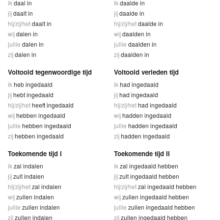
ik
daal in
ik
daalde in
jij
daalt in
jij
daalde in
hij/zij/het
daalt in
hij/zij/het
daalde in
wij
dalen in
wij
daalden in
jullie
dalen in
jullie
daalden in
zij
dalen in
zij
daalden in
Voltooid tegenwoordige tijd
Voltooid verleden tijd
ik
heb ingedaald
ik
had ingedaald
jij
hebt ingedaald
jij
had ingedaald
hij/zij/het
heeft ingedaald
hij/zij/het
had ingedaald
wij
hebben ingedaald
wij
hadden ingedaald
jullie
hebben ingedaald
jullie
hadden ingedaald
zij
hebben ingedaald
zij
hadden ingedaald
Toekomende tijd I
Toekomende tijd II
ik
zal indalen
ik
zal ingedaald hebben
jij
zult indalen
jij
zult ingedaald hebben
hij/zij/het
zal indalen
hij/zij/het
zal ingedaald hebben
wij
zullen indalen
wij
zullen ingedaald hebben
jullie
zullen indalen
jullie
zullen ingedaald hebben
zij
zullen indalen
zij
zullen ingedaald hebben