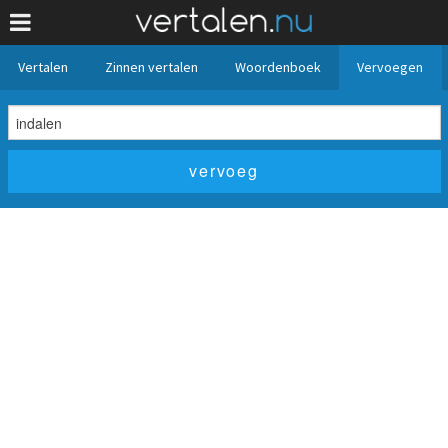
Vertalen
Zinnen vertalen
Woordenboek
Vervoegen