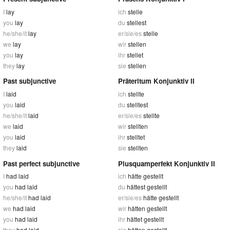
I
lay
ich
stelle
you
lay
du
stellest
he/she/it
lay
er/sie/es
stelle
we
lay
wir
stellen
you
lay
ihr
stellet
they
lay
sie
stellen
Past subjunctive
Präteritum Konjunktiv II
I
laid
ich
stellte
you
laid
du
stelltest
he/she/it
laid
er/sie/es
stellte
we
laid
wir
stellten
you
laid
ihr
stelltet
they
laid
sie
stellten
Past perfect subjunctive
Plusquamperfekt Konjunktiv II
I
had laid
ich
hätte gestellt
you
had laid
du
hättest gestellt
he/she/it
had laid
er/sie/es
hätte gestellt
we
had laid
wir
hätten gestellt
you
had laid
ihr
hättet gestellt
they
had laid
sie
hätten gestellt