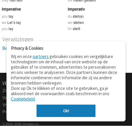
Imperative
Imperativ
you
lay
du
stell(e)
we
Let´s lay
wir
stellen
you
lay
ihr
stellt
Verwijzingen
Bekijk 12 definitie(s) van lay
Privacy & Cookies
Wij en onze
partners
gebruiken cookies en vergelijkbare
technologieën om de inhoud van onze website op de
gebruiker af te stemmen, advertenties te personaliseren
en ons verkeer te analyseren. Onze partners kunnen deze
informatie combineren met informatie die zij via andere
bronnen hebben verkregen.
VERTALEN.NU
OVER
Door op Ok te klikken of onze site te gebruiken, ga je
Zinnen vertalen
Over deze site
akkoord met de voorwaarden zoals beschreven in ons
Verklarend woordenboek
Contact
Cookiebeleid
.
Vraagbaak
Privacy
Ok!
Professionele vertaling
© 2004–2026 Vertalen.nu