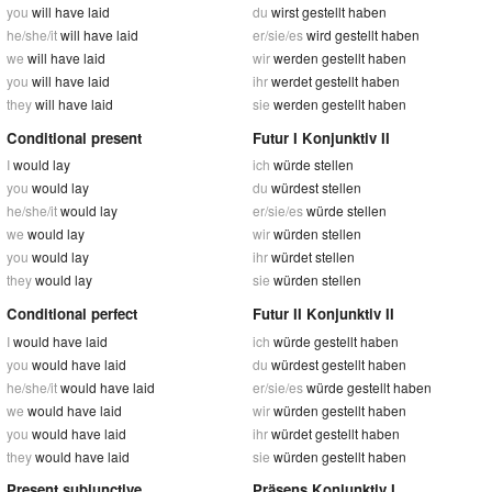
you
will have laid
du
wirst gestellt haben
he/she/it
will have laid
er/sie/es
wird gestellt haben
we
will have laid
wir
werden gestellt haben
you
will have laid
ihr
werdet gestellt haben
they
will have laid
sie
werden gestellt haben
Conditional present
Futur I Konjunktiv II
I
would lay
ich
würde stellen
you
would lay
du
würdest stellen
he/she/it
would lay
er/sie/es
würde stellen
we
would lay
wir
würden stellen
you
would lay
ihr
würdet stellen
they
would lay
sie
würden stellen
Conditional perfect
Futur II Konjunktiv II
I
would have laid
ich
würde gestellt haben
you
would have laid
du
würdest gestellt haben
he/she/it
would have laid
er/sie/es
würde gestellt haben
we
would have laid
wir
würden gestellt haben
you
would have laid
ihr
würdet gestellt haben
they
would have laid
sie
würden gestellt haben
Present subjunctive
Präsens Konjunktiv I