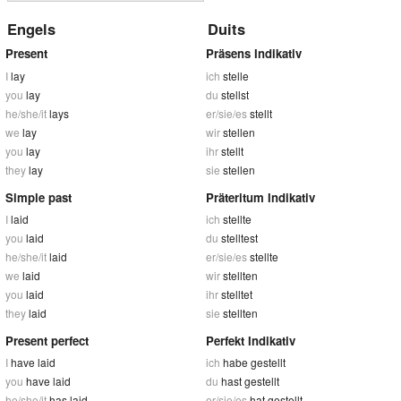
Engels
Duits
Present
Präsens Indikativ
I
lay
ich
stelle
you
lay
du
stellst
he/she/it
lays
er/sie/es
stellt
we
lay
wir
stellen
you
lay
ihr
stellt
they
lay
sie
stellen
Simple past
Präteritum Indikativ
I
laid
ich
stellte
you
laid
du
stelltest
he/she/it
laid
er/sie/es
stellte
we
laid
wir
stellten
you
laid
ihr
stelltet
they
laid
sie
stellten
Present perfect
Perfekt Indikativ
I
have laid
ich
habe gestellt
you
have laid
du
hast gestellt
he/she/it
has laid
er/sie/es
hat gestellt