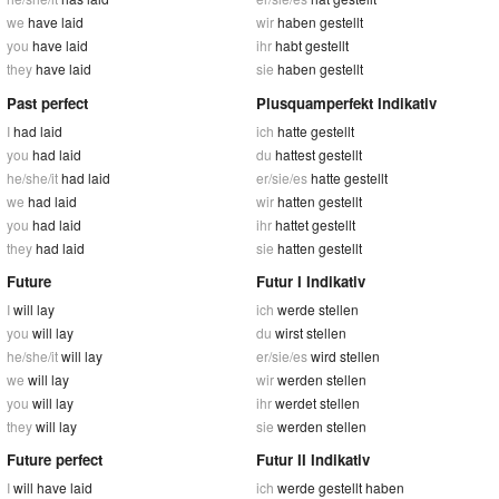
we
have laid
wir
haben gestellt
you
have laid
ihr
habt gestellt
they
have laid
sie
haben gestellt
Past perfect
Plusquamperfekt Indikativ
I
had laid
ich
hatte gestellt
you
had laid
du
hattest gestellt
he/she/it
had laid
er/sie/es
hatte gestellt
we
had laid
wir
hatten gestellt
you
had laid
ihr
hattet gestellt
they
had laid
sie
hatten gestellt
Future
Futur I Indikativ
I
will lay
ich
werde stellen
you
will lay
du
wirst stellen
he/she/it
will lay
er/sie/es
wird stellen
we
will lay
wir
werden stellen
you
will lay
ihr
werdet stellen
they
will lay
sie
werden stellen
Future perfect
Futur II Indikativ
I
will have laid
ich
werde gestellt haben