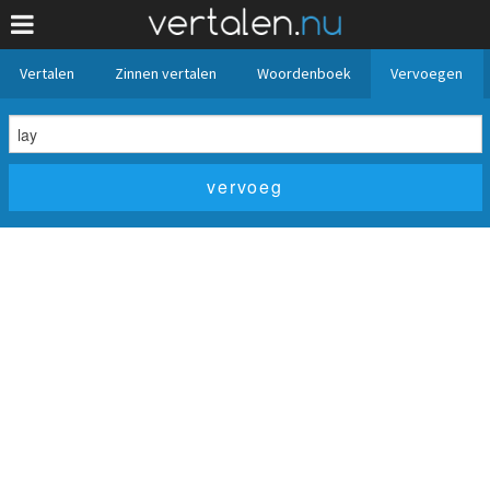
Vertalen
Zinnen vertalen
Woordenboek
Vervoegen