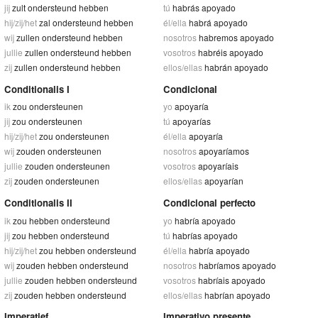
jij
zult ondersteund hebben
tú
habrás apoyado
hij/zij/het
zal ondersteund hebben
él/ella
habrá apoyado
wij
zullen ondersteund hebben
nosotros
habremos apoyado
jullie
zullen ondersteund hebben
vosotros
habréis apoyado
zij
zullen ondersteund hebben
ellos/ellas
habrán apoyado
Conditionalis I
Condicional
ik
zou ondersteunen
yo
apoyaría
jij
zou ondersteunen
tú
apoyarías
hij/zij/het
zou ondersteunen
él/ella
apoyaría
wij
zouden ondersteunen
nosotros
apoyaríamos
jullie
zouden ondersteunen
vosotros
apoyaríais
zij
zouden ondersteunen
ellos/ellas
apoyarían
Conditionalis II
Condicional perfecto
ik
zou hebben ondersteund
yo
habría apoyado
jij
zou hebben ondersteund
tú
habrías apoyado
hij/zij/het
zou hebben ondersteund
él/ella
habría apoyado
wij
zouden hebben ondersteund
nosotros
habríamos apoyado
jullie
zouden hebben ondersteund
vosotros
habríais apoyado
zij
zouden hebben ondersteund
ellos/ellas
habrían apoyado
Imperatief
Imperativo presente