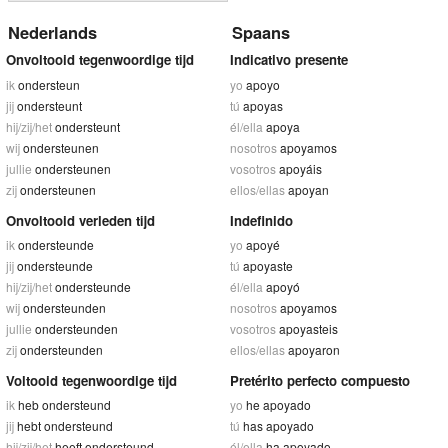
Nederlands
Spaans
Onvoltooid tegenwoordige tijd
Indicativo presente
ik
ondersteun
yo
apoyo
jij
ondersteunt
tú
apoyas
hij/zij/het
ondersteunt
él/ella
apoya
wij
ondersteunen
nosotros
apoyamos
jullie
ondersteunen
vosotros
apoyáis
zij
ondersteunen
ellos/ellas
apoyan
Onvoltooid verleden tijd
Indefinido
ik
ondersteunde
yo
apoyé
jij
ondersteunde
tú
apoyaste
hij/zij/het
ondersteunde
él/ella
apoyó
wij
ondersteunden
nosotros
apoyamos
jullie
ondersteunden
vosotros
apoyasteis
zij
ondersteunden
ellos/ellas
apoyaron
Voltooid tegenwoordige tijd
Pretérito perfecto compuesto
ik
heb ondersteund
yo
he apoyado
jij
hebt ondersteund
tú
has apoyado
hij/zij/het
heeft ondersteund
él/ella
ha apoyado