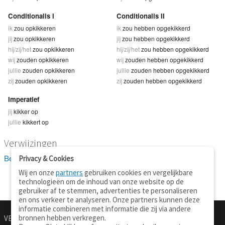
Conditionalis I
Conditionalis II
ik
zou opkikkeren
ik
zou hebben opgekikkerd
jij
zou opkikkeren
jij
zou hebben opgekikkerd
hij/zij/het
zou opkikkeren
hij/zij/het
zou hebben opgekikkerd
wij
zouden opkikkeren
wij
zouden hebben opgekikkerd
jullie
zouden opkikkeren
jullie
zouden hebben opgekikkerd
zij
zouden opkikkeren
zij
zouden hebben opgekikkerd
Imperatief
jij
kikker op
jullie
kikkert op
Verwijzingen
Bekijk 1 definitie(s) van opkikkeren
Privacy & Cookies
Wij en onze
partners
gebruiken cookies en vergelijkbare
technologieën om de inhoud van onze website op de
gebruiker af te stemmen, advertenties te personaliseren
en ons verkeer te analyseren. Onze partners kunnen deze
informatie combineren met informatie die zij via andere
bronnen hebben verkregen.
VERTALEN.NU
OVER