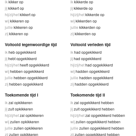
ik
kikker op
ik
kikkerde op
jij
kikkert op
jij
kikkerde op
hij/zij/het
kikkert op
hij/zij/het
kikkerde op
wij
kikkeren op
wij
kikkerden op
jullie
kikkeren op
jullie
kikkerden op
zij
kikkeren op
zij
kikkerden op
Voltooid tegenwoordige tijd
Voltooid verleden tijd
ik
heb opgekikkerd
ik
had opgekikkerd
jij
hebt opgekikkerd
jij
had opgekikkerd
hij/zij/het
heeft opgekikkerd
hij/zij/het
had opgekikkerd
wij
hebben opgekikkerd
wij
hadden opgekikkerd
jullie
hebben opgekikkerd
jullie
hadden opgekikkerd
zij
hebben opgekikkerd
zij
hadden opgekikkerd
Toekomende tijd I
Toekomende tijd II
ik
zal opkikkeren
ik
zal opgekikkerd hebben
jij
zult opkikkeren
jij
zult opgekikkerd hebben
hij/zij/het
zal opkikkeren
hij/zij/het
zal opgekikkerd hebben
wij
zullen opkikkeren
wij
zullen opgekikkerd hebben
jullie
zullen opkikkeren
jullie
zullen opgekikkerd hebben
zij
zullen opkikkeren
zij
zullen opgekikkerd hebben