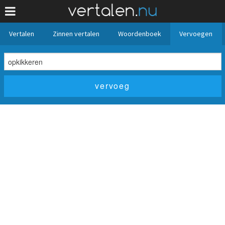
Vertalen
Zinnen vertalen
Woordenboek
Vervoegen