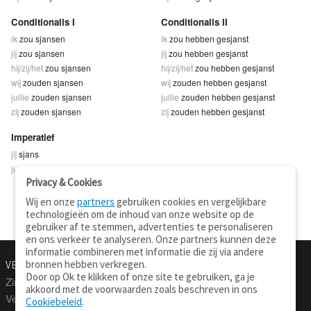
Conditionalis I
Conditionalis II
ik
zou sjansen
ik
zou hebben gesjanst
jij
zou sjansen
jij
zou hebben gesjanst
hij/zij/het
zou sjansen
hij/zij/het
zou hebben gesjanst
wij
zouden sjansen
wij
zouden hebben gesjanst
jullie
zouden sjansen
jullie
zouden hebben gesjanst
zij
zouden sjansen
zij
zouden hebben gesjanst
Imperatief
jij
sjans
jullie
sjanst
Privacy & Cookies
Wij en onze
partners
gebruiken cookies en vergelijkbare
technologieën om de inhoud van onze website op de
gebruiker af te stemmen, advertenties te personaliseren
en ons verkeer te analyseren. Onze partners kunnen deze
informatie combineren met informatie die zij via andere
bronnen hebben verkregen.
VERTALEN.NU
OVER
Door op Ok te klikken of onze site te gebruiken, ga je
Zinnen vertalen
Over deze site
akkoord met de voorwaarden zoals beschreven in ons
Verklarend woordenboek
Contact
Cookiebeleid
.