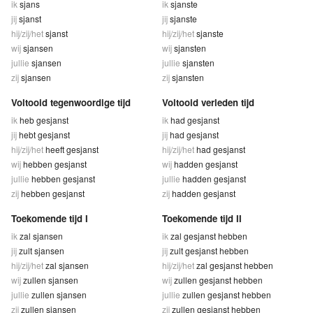
ik
sjans
ik
sjanste
jij
sjanst
jij
sjanste
hij/zij/het
sjanst
hij/zij/het
sjanste
wij
sjansen
wij
sjansten
jullie
sjansen
jullie
sjansten
zij
sjansen
zij
sjansten
Voltooid tegenwoordige tijd
Voltooid verleden tijd
ik
heb gesjanst
ik
had gesjanst
jij
hebt gesjanst
jij
had gesjanst
hij/zij/het
heeft gesjanst
hij/zij/het
had gesjanst
wij
hebben gesjanst
wij
hadden gesjanst
jullie
hebben gesjanst
jullie
hadden gesjanst
zij
hebben gesjanst
zij
hadden gesjanst
Toekomende tijd I
Toekomende tijd II
ik
zal sjansen
ik
zal gesjanst hebben
jij
zult sjansen
jij
zult gesjanst hebben
hij/zij/het
zal sjansen
hij/zij/het
zal gesjanst hebben
wij
zullen sjansen
wij
zullen gesjanst hebben
jullie
zullen sjansen
jullie
zullen gesjanst hebben
zij
zullen sjansen
zij
zullen gesjanst hebben