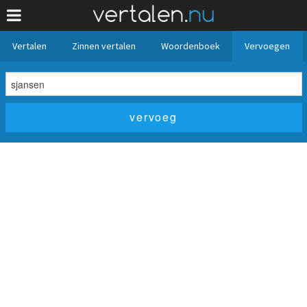
Vertalen
Zinnen vertalen
Woordenboek
Vervoegen