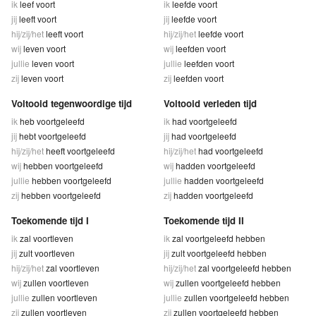
ik
leef voort
ik
leefde voort
jij
leeft voort
jij
leefde voort
hij/zij/het
leeft voort
hij/zij/het
leefde voort
wij
leven voort
wij
leefden voort
jullie
leven voort
jullie
leefden voort
zij
leven voort
zij
leefden voort
Voltooid tegenwoordige tijd
Voltooid verleden tijd
ik
heb voortgeleefd
ik
had voortgeleefd
jij
hebt voortgeleefd
jij
had voortgeleefd
hij/zij/het
heeft voortgeleefd
hij/zij/het
had voortgeleefd
wij
hebben voortgeleefd
wij
hadden voortgeleefd
jullie
hebben voortgeleefd
jullie
hadden voortgeleefd
zij
hebben voortgeleefd
zij
hadden voortgeleefd
Toekomende tijd I
Toekomende tijd II
ik
zal voortleven
ik
zal voortgeleefd hebben
jij
zult voortleven
jij
zult voortgeleefd hebben
hij/zij/het
zal voortleven
hij/zij/het
zal voortgeleefd hebben
wij
zullen voortleven
wij
zullen voortgeleefd hebben
jullie
zullen voortleven
jullie
zullen voortgeleefd hebben
zij
zullen voortleven
zij
zullen voortgeleefd hebben