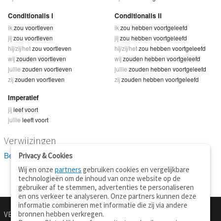
Conditionalis I
Conditionalis II
ik
zou voortleven
ik
zou hebben voortgeleefd
jij
zou voortleven
jij
zou hebben voortgeleefd
hij/zij/het
zou voortleven
hij/zij/het
zou hebben voortgeleefd
wij
zouden voortleven
wij
zouden hebben voortgeleefd
jullie
zouden voortleven
jullie
zouden hebben voortgeleefd
zij
zouden voortleven
zij
zouden hebben voortgeleefd
Imperatief
jij
leef voort
jullie
leeft voort
Verwijzingen
Bekijk 1 definitie(s) van voortleven
Privacy & Cookies
Wij en onze
partners
gebruiken cookies en vergelijkbare
technologieën om de inhoud van onze website op de
gebruiker af te stemmen, advertenties te personaliseren
en ons verkeer te analyseren. Onze partners kunnen deze
informatie combineren met informatie die zij via andere
bronnen hebben verkregen.
VERTALEN.NU
OVER