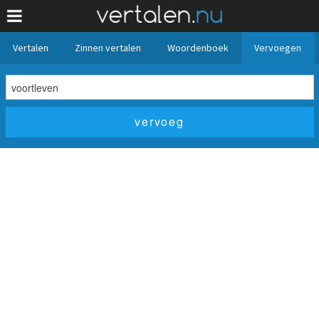
Vertalen
Zinnen vertalen
Woordenboek
Vervoegen