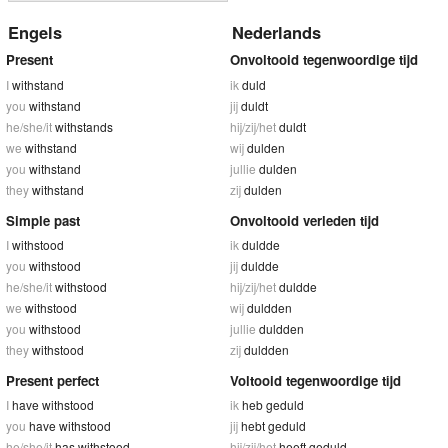
Engels
Nederlands
Present
Onvoltooid tegenwoordige tijd
I
withstand
ik
duld
you
withstand
jij
duldt
he/she/it
withstands
hij/zij/het
duldt
we
withstand
wij
dulden
you
withstand
jullie
dulden
they
withstand
zij
dulden
Simple past
Onvoltooid verleden tijd
I
withstood
ik
duldde
you
withstood
jij
duldde
he/she/it
withstood
hij/zij/het
duldde
we
withstood
wij
duldden
you
withstood
jullie
duldden
they
withstood
zij
duldden
Present perfect
Voltooid tegenwoordige tijd
I
have withstood
ik
heb geduld
you
have withstood
jij
hebt geduld
he/she/it
has withstood
hij/zij/het
heeft geduld