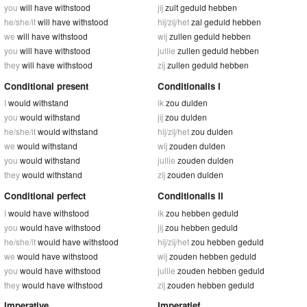
you
will have withstood
jij
zult geduld hebben
he/she/it
will have withstood
hij/zij/het
zal geduld hebben
we
will have withstood
wij
zullen geduld hebben
you
will have withstood
jullie
zullen geduld hebben
they
will have withstood
zij
zullen geduld hebben
Conditional present
Conditionalis I
I
would withstand
ik
zou dulden
you
would withstand
jij
zou dulden
he/she/it
would withstand
hij/zij/het
zou dulden
we
would withstand
wij
zouden dulden
you
would withstand
jullie
zouden dulden
they
would withstand
zij
zouden dulden
Conditional perfect
Conditionalis II
I
would have withstood
ik
zou hebben geduld
you
would have withstood
jij
zou hebben geduld
he/she/it
would have withstood
hij/zij/het
zou hebben geduld
we
would have withstood
wij
zouden hebben geduld
you
would have withstood
jullie
zouden hebben geduld
they
would have withstood
zij
zouden hebben geduld
Imperative
Imperatief