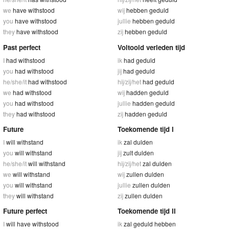
we
have withstood
wij
hebben geduld
you
have withstood
jullie
hebben geduld
they
have withstood
zij
hebben geduld
Past perfect
Voltooid verleden tijd
I
had withstood
ik
had geduld
you
had withstood
jij
had geduld
he/she/it
had withstood
hij/zij/het
had geduld
we
had withstood
wij
hadden geduld
you
had withstood
jullie
hadden geduld
they
had withstood
zij
hadden geduld
Future
Toekomende tijd I
I
will withstand
ik
zal dulden
you
will withstand
jij
zult dulden
he/she/it
will withstand
hij/zij/het
zal dulden
we
will withstand
wij
zullen dulden
you
will withstand
jullie
zullen dulden
they
will withstand
zij
zullen dulden
Future perfect
Toekomende tijd II
I
will have withstood
ik
zal geduld hebben