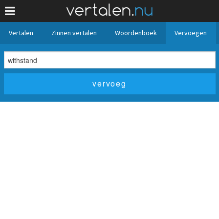
Vertalen
Zinnen vertalen
Woordenboek
Vervoegen