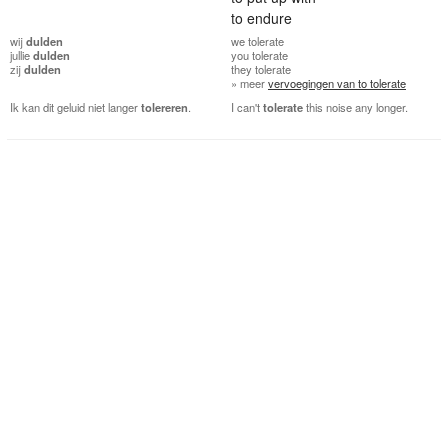
to endure
wij
dulden
we
tolerate
jullie
dulden
you
tolerate
zij
dulden
they
tolerate
» meer
vervoegingen van to tolerate
Ik kan dit geluid niet langer
tolereren
.
I can't
tolerate
this noise any longer.