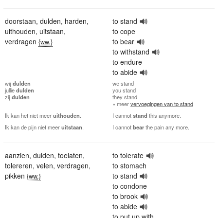
doorstaan
,
dulden
,
harden
,
to stand
uithouden
,
uitstaan
,
to cope
verdragen
to bear
{ww.}
to withstand
to endure
to abide
wij
dulden
we
stand
jullie
dulden
you
stand
zij
dulden
they
stand
» meer
vervoegingen van to stand
Ik kan het niet meer
uithouden
.
I cannot
stand
this anymore.
Ik kan de pijn niet meer
uitstaan
.
I cannot
bear
the pain any more.
aanzien
,
dulden
,
toelaten
,
to tolerate
tolereren
,
velen
,
verdragen
,
to stomach
pikken
to stand
{ww.}
to condone
to brook
to abide
to put up with