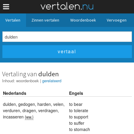
Vertalen
Zinnen vertalen
Woordenboek
Vervoegen
Vertaling van
dulden
Inhoud:
woordenboek
|
gerelateerd
Nederlands
Engels
dulden
,
gedogen
,
harden
,
velen
,
to bear
verduren
,
dragen
,
verdragen
,
to tolerate
incasseren
to support
{ww.}
to suffer
to stomach