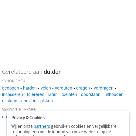
Gerelateerd aan
dulden
SYNONIEMEN
gedogen
-
harden
-
velen
-
verduren
-
dragen
-
verdragen
-
incasseren
-
tolereren
-
laten
-
toelaten
-
doorstaan
-
uithouden
-
uitstaan
-
aanzien
-
pikken
VERWANTE TERMEN
dulden
-
toestaan
Privacy & Cookies
Wij en onze
partners
gebruiken cookies en vergelijkbare
technologieën om de inhoud van onze website op de