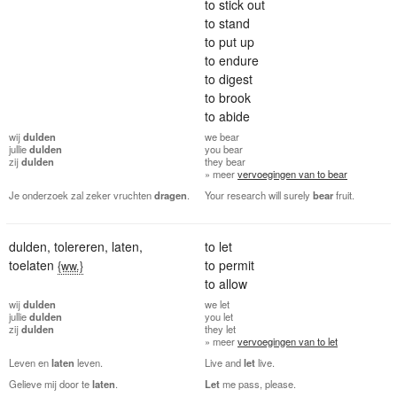
to stick out
to stand
to put up
to endure
to digest
to brook
to abide
wij
dulden
we
bear
jullie
dulden
you
bear
zij
dulden
they
bear
» meer
vervoegingen van to bear
Je onderzoek zal zeker vruchten
dragen
.
Your research will surely
bear
fruit.
dulden
,
tolereren
,
laten
,
to let
toelaten
to permit
{ww.}
to allow
wij
dulden
we
let
jullie
dulden
you
let
zij
dulden
they
let
» meer
vervoegingen van to let
Leven en
laten
leven.
Live and
let
live.
Gelieve mij door te
laten
.
Let
me pass, please.