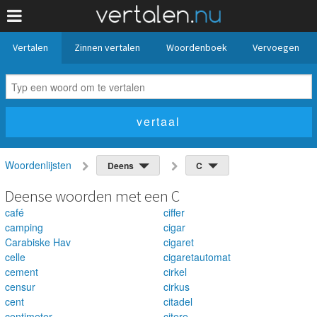
Vertalen
Zinnen vertalen
Woordenboek
Vervoegen
Woordenlijsten
Deens
C
Deense woorden met een C
café
ciffer
camping
cigar
Carabiske Hav
cigaret
celle
cigaretautomat
cement
cirkel
censur
cirkus
cent
citadel
centimeter
citere