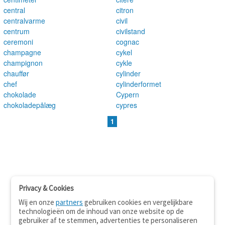
central
citron
centralvarme
civil
centrum
civilstand
ceremoni
cognac
champagne
cykel
champignon
cykle
chauffør
cylinder
chef
cylinderformet
chokolade
Cypern
chokoladepålæg
cypres
1
Privacy & Cookies
Wij en onze
partners
gebruiken cookies en vergelijkbare
technologieën om de inhoud van onze website op de
gebruiker af te stemmen, advertenties te personaliseren