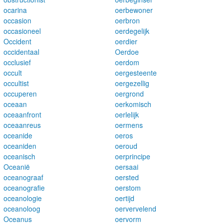
ocarina
oerbewoner
occasion
oerbron
occasioneel
oerdegelijk
Occident
oerdier
occidentaal
Oerdoe
occlusief
oerdom
occult
oergesteente
occultist
oergezellig
occuperen
oergrond
oceaan
oerkomisch
oceaanfront
oerlelijk
oceaanreus
oermens
oceanide
oeros
oceaniden
oeroud
oceanisch
oerprincipe
Oceanië
oersaai
oceanograaf
oersted
oceanografie
oerstom
oceanologie
oertijd
oceanoloog
oervervelend
Oceanus
oervorm