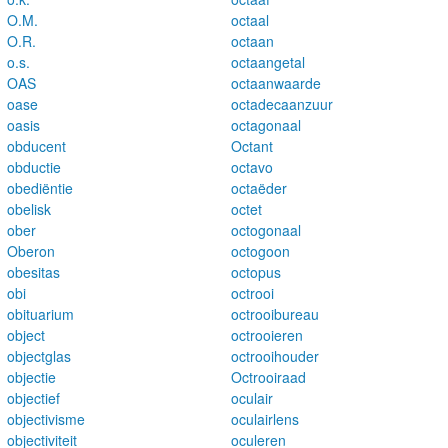
O.M.
octaal
O.R.
octaan
o.s.
octaangetal
OAS
octaanwaarde
oase
octadecaanzuur
oasis
octagonaal
obducent
Octant
obductie
octavo
obediëntie
octaëder
obelisk
octet
ober
octogonaal
Oberon
octogoon
obesitas
octopus
obi
octrooi
obituarium
octrooibureau
object
octrooieren
objectglas
octrooihouder
objectie
Octrooiraad
objectief
oculair
objectivisme
oculairlens
objectiviteit
oculeren