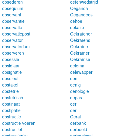
obsederen
oefenwedstrijd
obsequium
Oeganda
observant
Oegandees
observantie
oehoe
observatie
oekaze
observatiepost
Oekraïener
observator
Oekraïens
observatorium
Oekraïne
observeren
Oekraïner
obsessie
Oekraïnse
obsidiaan
oelema
obsignatie
oelewapper
obsoleet
oen
obstakel
oenig
obstetrie
oenologie
obstetrisch
oepas
obstinaat
oer
obstipatie
oer-
obstructie
Oeral
obstructie voeren
oerbank
obstructief
oerbeeld
obstructionist
oerbeginsel