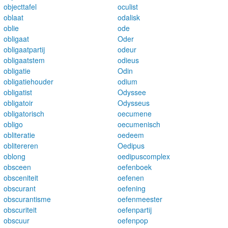
objecttafel
oculist
oblaat
odalisk
oblie
ode
obligaat
Oder
obligaatpartij
odeur
obligaatstem
odieus
obligatie
Odin
obligatiehouder
odium
obligatist
Odyssee
obligatoir
Odysseus
obligatorisch
oecumene
obligo
oecumenisch
obliteratie
oedeem
oblitereren
Oedipus
oblong
oedipuscomplex
obsceen
oefenboek
obsceniteit
oefenen
obscurant
oefening
obscurantisme
oefenmeester
obscuriteit
oefenpartij
obscuur
oefenpop