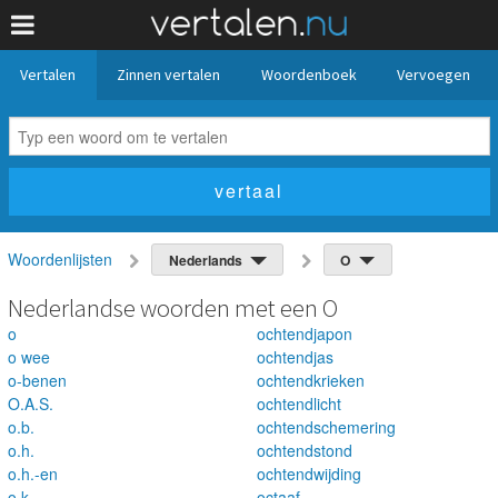
Vertalen
Zinnen vertalen
Woordenboek
Vervoegen
Woordenlijsten
Nederlands
O
Nederlandse woorden met een O
o
ochtendjapon
o wee
ochtendjas
o-benen
ochtendkrieken
O.A.S.
ochtendlicht
o.b.
ochtendschemering
o.h.
ochtendstond
o.h.-en
ochtendwijding
o.k.
octaaf