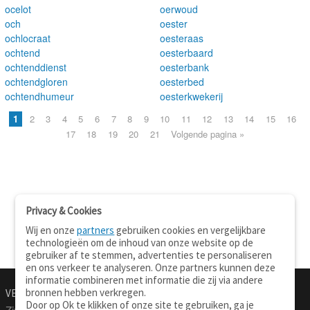
ocelot
oerwoud
och
oester
ochlocraat
oesteraas
ochtend
oesterbaard
ochtenddienst
oesterbank
ochtendgloren
oesterbed
ochtendhumeur
oesterkwekerij
1
2
3
4
5
6
7
8
9
10
11
12
13
14
15
16
17
18
19
20
21
Volgende pagina »
Privacy & Cookies
Wij en onze
partners
gebruiken cookies en vergelijkbare
technologieën om de inhoud van onze website op de
gebruiker af te stemmen, advertenties te personaliseren
en ons verkeer te analyseren. Onze partners kunnen deze
informatie combineren met informatie die zij via andere
bronnen hebben verkregen.
VERTALEN.NU
OVER
Door op Ok te klikken of onze site te gebruiken, ga je
Zinnen vertalen
Over deze site