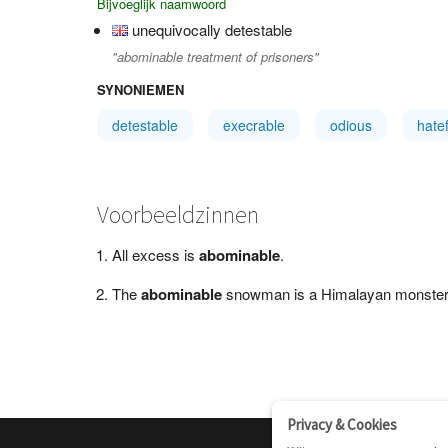
Bijvoeglijk naamwoord
unequivocally detestable
"abominable treatment of prisoners"
SYNONIEMEN
detestable
execrable
odious
hatef
Voorbeeldzinnen
All excess is
abominable
.
The
abominable
snowman is a Himalayan monster
Privacy & Cookies