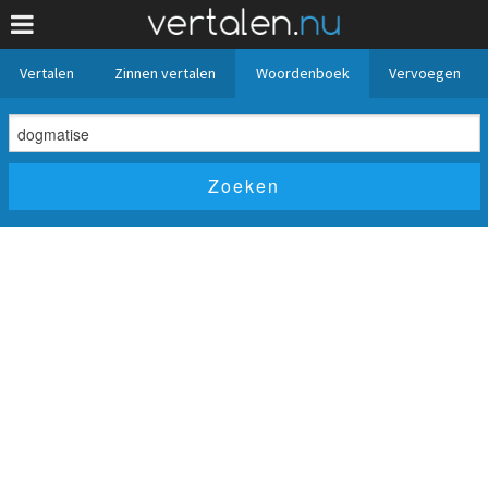
Vertalen
Zinnen vertalen
Woordenboek
Vervoegen