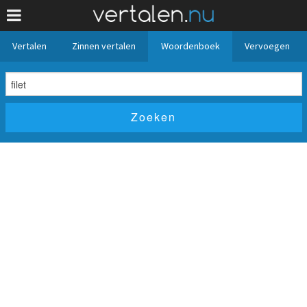
Vertalen
Zinnen vertalen
Woordenboek
Vervoegen