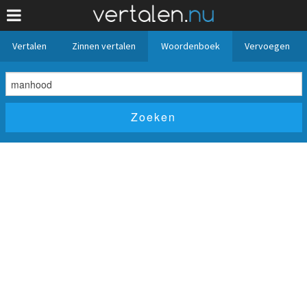
Vertalen
Zinnen vertalen
Woordenboek
Vervoegen