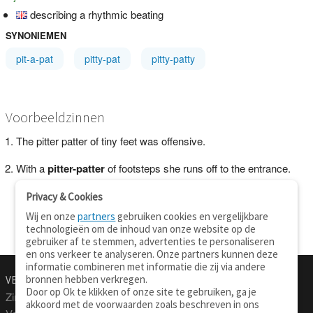
describing a rhythmic beating
SYNONIEMEN
pit-a-pat
pitty-pat
pitty-patty
Voorbeeldzinnen
The pitter patter of tiny feet was offensive.
With a
pitter-patter
of footsteps she runs off to the entrance.
Privacy & Cookies
Wij en onze
partners
gebruiken cookies en vergelijkbare
technologieën om de inhoud van onze website op de
gebruiker af te stemmen, advertenties te personaliseren
en ons verkeer te analyseren. Onze partners kunnen deze
informatie combineren met informatie die zij via andere
bronnen hebben verkregen.
VERTALEN.NU
OVER
Door op Ok te klikken of onze site te gebruiken, ga je
Zinnen vertalen
Over deze site
akkoord met de voorwaarden zoals beschreven in ons