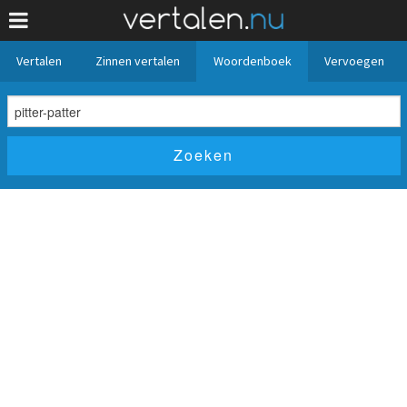
Vertalen
Zinnen vertalen
Woordenboek
Vervoegen