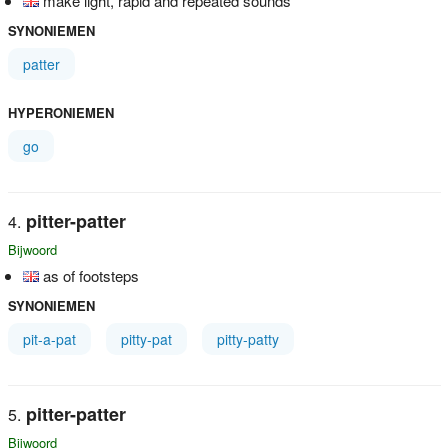
make light, rapid and repeated sounds
SYNONIEMEN
patter
HYPERONIEMEN
go
pitter-patter
Bijwoord
as of footsteps
SYNONIEMEN
pit-a-pat
pitty-pat
pitty-patty
pitter-patter
Bijwoord