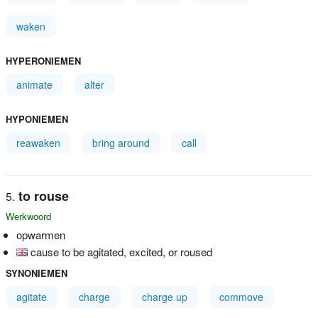
waken
HYPERONIEMEN
animate
alter
HYPONIEMEN
reawaken
bring around
call
to rouse
Werkwoord
opwarmen
cause to be agitated, excited, or roused
SYNONIEMEN
agitate
charge
charge up
commove