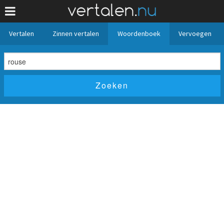
Vertalen
Zinnen vertalen
Woordenboek
Vervoegen