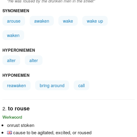
"He was roused by the drunken men in the street"
SYNONIEMEN
arouse
awaken
wake
wake up
waken
HYPERONIEMEN
alter
alter
HYPONIEMEN
reawaken
bring around
call
to rouse
Werkwoord
onrust stoken
cause to be agitated, excited, or roused