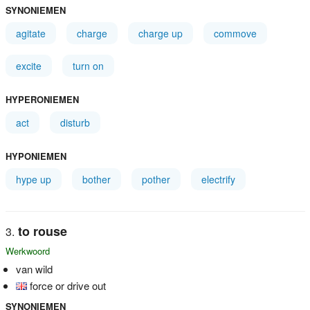
SYNONIEMEN
agitate
charge
charge up
commove
excite
turn on
HYPERONIEMEN
act
disturb
HYPONIEMEN
hype up
bother
pother
electrify
to rouse
Werkwoord
van wild
force or drive out
SYNONIEMEN