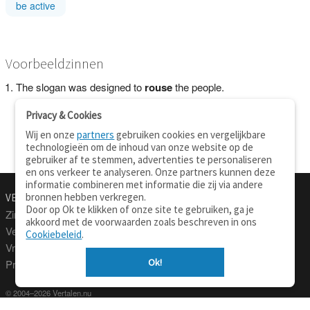
be active
Voorbeeldzinnen
The slogan was designed to
rouse
the people.
Privacy & Cookies
Wij en onze
partners
gebruiken cookies en vergelijkbare
technologieën om de inhoud van onze website op de
gebruiker af te stemmen, advertenties te personaliseren
en ons verkeer te analyseren. Onze partners kunnen deze
informatie combineren met informatie die zij via andere
bronnen hebben verkregen.
VERTALEN.NU
OVER
Door op Ok te klikken of onze site te gebruiken, ga je
Zinnen vertalen
Over deze site
akkoord met de voorwaarden zoals beschreven in ons
Verklarend woordenboek
Contact
Cookiebeleid
.
Vraagbaak
Privacy
Ok!
Professionele vertaling
© 2004–2026 Vertalen.nu