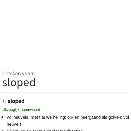
Betekenis van:
sloped
sloped
Bijvoeglijk naamwoord
vol heuvels; met flauwe helling; op- en neergaand als golven; vol
heuvels
having an oblique or slanted direction