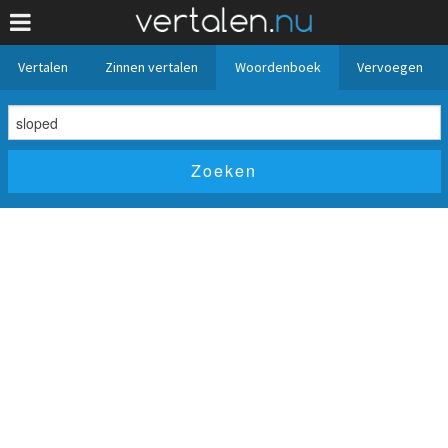
Vertalen
Zinnen vertalen
Woordenboek
Vervoegen