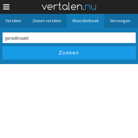
Vertalen
Zinnen vertalen
Woordenboek
Vervoegen