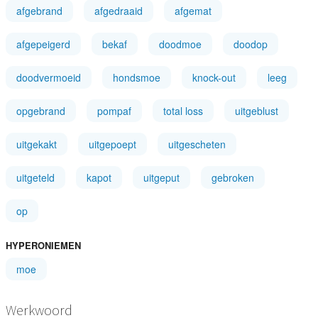
afgebrand
afgedraaid
afgemat
afgepeigerd
bekaf
doodmoe
doodop
doodvermoeid
hondsmoe
knock-out
leeg
opgebrand
pompaf
total loss
uitgeblust
uitgekakt
uitgepoept
uitgescheten
uitgeteld
kapot
uitgeput
gebroken
op
HYPERONIEMEN
moe
Werkwoord