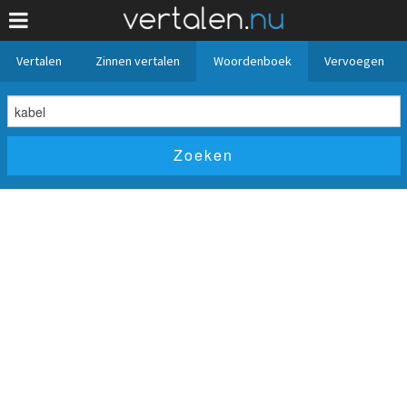
Vertalen
Zinnen vertalen
Woordenboek
Vervoegen