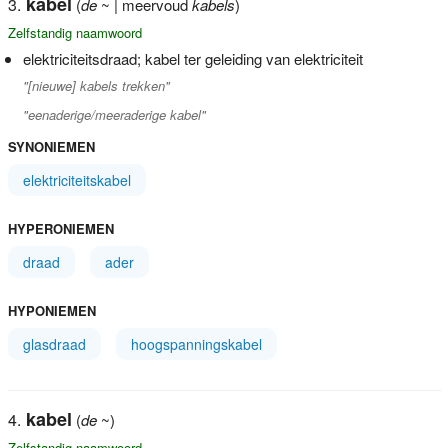
kabel
(
de
~ | meervoud
kabels
)
Zelfstandig naamwoord
elektriciteitsdraad; kabel ter geleiding van elektriciteit
"[nieuwe] kabels trekken"
"eenaderige/meeraderige kabel"
SYNONIEMEN
elektriciteitskabel
HYPERONIEMEN
draad
ader
HYPONIEMEN
glasdraad
hoogspanningskabel
kabel
(
de
~)
Zelfstandig naamwoord