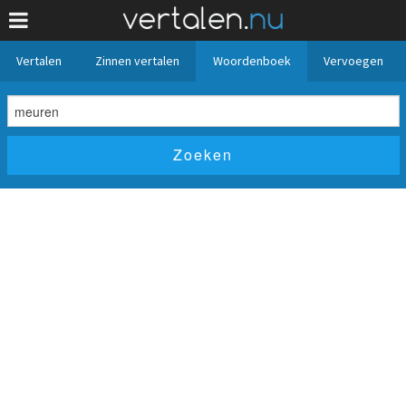
Vertalen
Zinnen vertalen
Woordenboek
Vervoegen