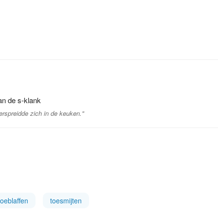
an de s-klank
erspreidde zich in de keuken."
toeblaffen
toesmijten