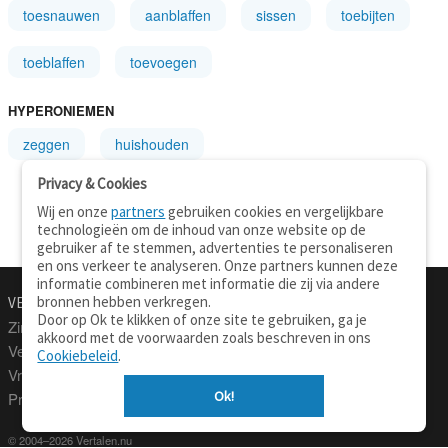
toesnauwen
aanblaffen
sissen
toebijten
toeblaffen
toevoegen
HYPERONIEMEN
zeggen
huishouden
Privacy & Cookies
Wij en onze
partners
gebruiken cookies en vergelijkbare
technologieën om de inhoud van onze website op de
gebruiker af te stemmen, advertenties te personaliseren
en ons verkeer te analyseren. Onze partners kunnen deze
informatie combineren met informatie die zij via andere
bronnen hebben verkregen.
VERTALEN.NU
OVER
Door op Ok te klikken of onze site te gebruiken, ga je
Zinnen vertalen
Over deze site
akkoord met de voorwaarden zoals beschreven in ons
Verklarend woordenboek
Contact
Cookiebeleid
.
Vraagbaak
Privacy
Ok!
Professionele vertaling
© 2004–2026 Vertalen.nu