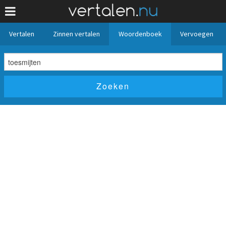
Vertalen
Zinnen vertalen
Woordenboek
Vervoegen