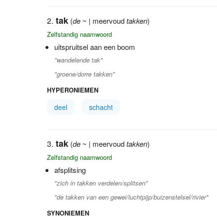
tak
(
de
~ | meervoud
takken
)
Zelfstandig naamwoord
uitspruitsel aan een boom
"wandelende tak"
"groene/dorre takken"
HYPERONIEMEN
deel
schacht
tak
(
de
~ | meervoud
takken
)
Zelfstandig naamwoord
afsplitsing
"zich in takken verdelen/splitsen"
"de takken van een gewei/luchtpijp/buizenstelsel/rivier"
SYNONIEMEN