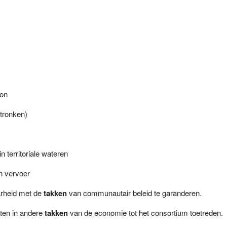
ton
stronken)
in territoriale wateren
 vervoer
arheid met de
takken
van communautair beleid te garanderen.
ten in andere
takken
van de economie tot het consortium toetreden.