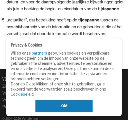
datum, en voor de daaropvolgende jaarlijkse bijwerkingen geldt
als juiste boeking de begin- en einddatum van de
tijdspanne
.
„actualiteit”, dat betrekking heeft op de
tijdspanne
tussen de
beschikbaarheid van de informatie en de gebeurtenis die of het
verschijnsel dat door de informatie wordt beschreven;
Privacy & Cookies
Wij en onze
partners
gebruiken cookies en vergelijkbare
technologieën om de inhoud van onze website op de
gebruiker af te stemmen, advertenties te personaliseren
en ons verkeer te analyseren. Onze partners kunnen deze
informatie combineren met informatie die zij via andere
bronnen hebben verkregen.
VERTALEN.NU
OVER
Door op Ok te klikken of onze site te gebruiken, ga je
Zinnen vertalen
Over deze site
akkoord met de voorwaarden zoals beschreven in ons
Verklarend woordenboek
Contact
Cookiebeleid
.
Vraagbaak
Privacy
Ok!
Professionele vertaling
© 2004–2026 Vertalen.nu