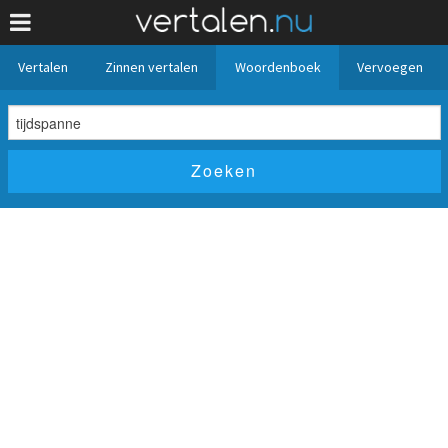
Vertalen
Zinnen vertalen
Woordenboek
Vervoegen