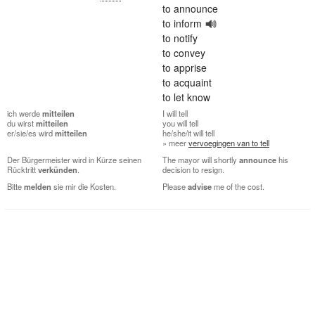
to announce
to inform
to notify
to convey
to apprise
to acquaint
to let know
ich
werde
mitteilen
I
will tell
du
wirst
mitteilen
you
will tell
er/sie/es
wird
mitteilen
he/she/it
will tell
» meer
vervoegingen van to tell
Der Bürgermeister wird in Kürze seinen
The mayor will shortly
announce
his
Rücktritt
verkünden
.
decision to resign.
Bitte
melden
sie mir die Kosten.
Please
advise
me of the cost.