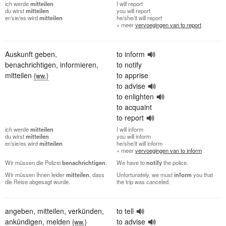
ich
werde
mitteilen
I
will report
du
wirst
mitteilen
you
will report
er/sie/es
wird
mitteilen
he/she/it
will report
» meer
vervoegingen van to report
Auskunft geben
,
to inform
benachrichtigen
,
informieren
,
to notify
mitteilen
to apprise
{ww.}
to advise
to enlighten
to acquaint
to report
ich
werde
mitteilen
I
will inform
du
wirst
mitteilen
you
will inform
er/sie/es
wird
mitteilen
he/she/it
will inform
» meer
vervoegingen van to inform
Wir müssen die Polizei
benachrichtigen
.
We have to
notify
the police.
Wir müssen Ihnen leider
mitteilen
, dass
Unfortunately, we must
inform
you that
die Reise abgesagt wurde.
the trip was canceled.
angeben
,
mitteilen
,
verkünden
,
to tell
ankündigen
,
melden
to advise
{ww.}