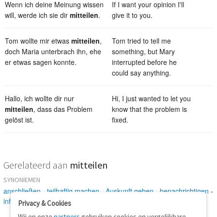
Wenn ich deine Meinung wissen
If I want your opinion I'll
will, werde ich sie dir
mitteilen
.
give it to you.
Tom wollte mir etwas
mitteilen
,
Tom tried to tell me
doch Maria unterbrach ihn, ehe
something, but Mary
er etwas sagen konnte.
interrupted before he
could say anything.
Hallo, ich wollte dir nur
Hi, I just wanted to let you
mitteilen
, dass das Problem
know that the problem is
gelöst ist.
fixed.
Gerelateerd aan
mitteilen
SYNONIEMEN
anschließen
-
teilhaftig machen
-
Auskunft geben
-
benachrichtigen
-
informieren
-
angeben
-
verkünden
-
ankündigen
-
melden
Privacy & Cookies
Wij en onze
partners
gebruiken cookies en vergelijkbare