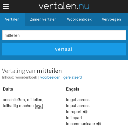
Vertalen
Zinnen vertalen
Woordenboek
Vervoegen
Vertaling van
mitteilen
Inhoud:
woordenboek
|
voorbeelden
|
gerelateerd
Duits
Engels
anschließen
,
mitteilen
,
to get across
teilhaftig machen
to put across
{ww.}
to report
to impart
to communicate