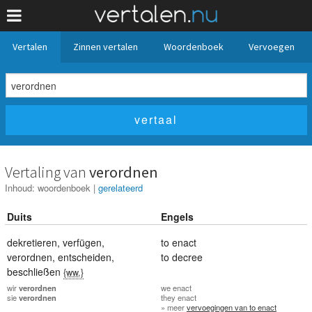
Vertalen
Zinnen vertalen
Woordenboek
Vervoegen
Vertaling van
verordnen
Inhoud:
woordenboek
|
gerelateerd
Duits
Engels
dekretieren
,
verfügen
,
to enact
verordnen
,
entscheiden
,
to decree
beschließen
{ww.}
wir
verordnen
we
enact
sie
verordnen
they
enact
» meer
vervoegingen van to enact