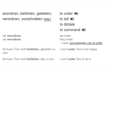
anordnen
,
befehlen
,
gebieten
,
to order
verordnen
,
vorschreiben
to tell
{ww.}
to dictate
to command
wir
verordnen
we
order
sie
verordnen
they
order
» meer
vervoegingen van to order
Ich kann Tom nicht
befehlen
, glücklich zu
I can't
order
Tom to be happy.
sein.
Ich kann Tom nicht
befehlen
, das zu tun.
I can't
order
Tom to do it.