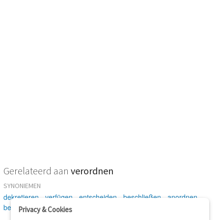
Gerelateerd aan
verordnen
SYNONIEMEN
dekretieren
-
verfügen
-
entscheiden
-
beschließen
-
anordnen
-
befehlen
-
gebieten
-
vorschreiben
Privacy & Cookies