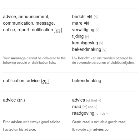
advice
,
announcement
,
bericht
[o]
communication
,
message
,
mare
notice
,
report
,
notification
verwittiging
{zn.}
[v]
tijding
[v]
kennisgeving
[v]
bekendmaking
[v]
Your
message
cannot be delivered to the
Uw
bericht
kan niet worden bezorgd bij
following people or distribution lists.
de volgende personen of distributielijsten.
notification
,
advice
bekendmaking
{zn.}
advice
advies
{zn.}
[o]
(het ~)
raad
[m]
(de ~)
raadgeving
[v]
(de ~)
Free
advice
isn't always good
advice
.
Gratis
raad
is niet altijd goede
raad
.
I acted on his
advice
.
Ik volgde zijn
advies
op.