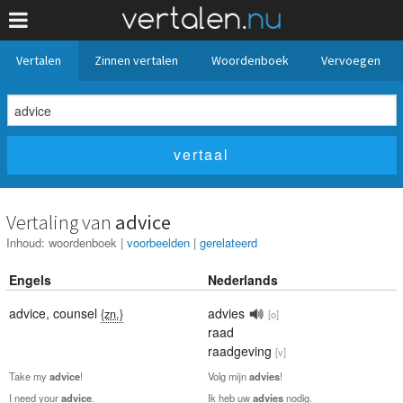
Vertalen
Zinnen vertalen
Woordenboek
Vervoegen
Vertaling van
advice
Inhoud:
woordenboek
|
voorbeelden
|
gerelateerd
Engels
Nederlands
advice
,
counsel
advies
{zn.}
[o]
raad
raadgeving
[v]
Take my
advice
!
Volg mijn
advies
!
I need your
advice
.
Ik heb uw
advies
nodig.