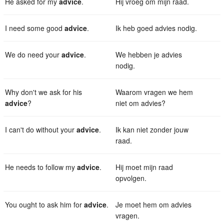
He asked for my
advice
.
Hij vroeg om mijn raad.
I need some good
advice
.
Ik heb goed advies nodig.
We do need your
advice
.
We hebben je advies
nodig.
Why don't we ask for his
Waarom vragen we hem
advice
?
niet om advies?
I can't do without your
advice
.
Ik kan niet zonder jouw
raad.
He needs to follow my
advice
.
Hij moet mijn raad
opvolgen.
You ought to ask him for
advice
.
Je moet hem om advies
vragen.