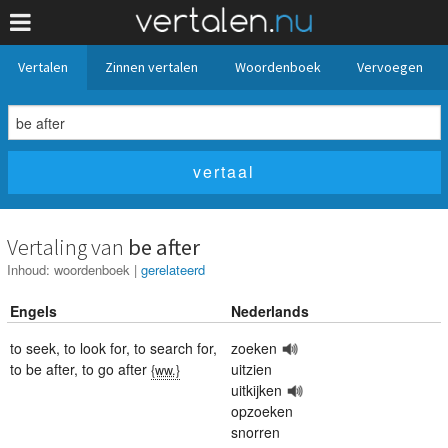
Vertalen
Zinnen vertalen
Woordenboek
Vervoegen
Vertaling van
be after
Inhoud:
woordenboek
|
gerelateerd
Engels
Nederlands
to seek
,
to look for
,
to search for
,
zoeken
to be after
,
to go after
uitzien
{ww.}
uitkijken
opzoeken
snorren