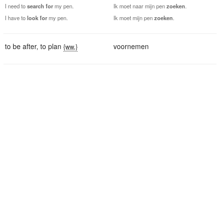
I need to
search
for
my pen.
Ik moet naar mijn pen
zoeken
.
I have to
look
for
my pen.
Ik moet mijn pen
zoeken
.
to be after
,
to plan
voornemen
{ww.}