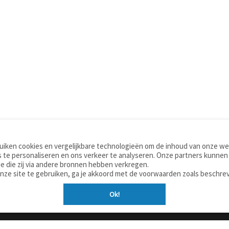
iken cookies en vergelijkbare technologieën om de inhoud van onze web
TOOLS
WOORDENBOEKEN
 te personaliseren en ons verkeer te analyseren. Onze partners kunnen
Apps
Nederlands - Engels
e die zij via andere bronnen hebben verkregen.
Mobiel
Nederlands - Duits
onze site te gebruiken, ga je akkoord met de voorwaarden zoals beschre
Tools & widgets
Nederlands - Spaans
Ok!