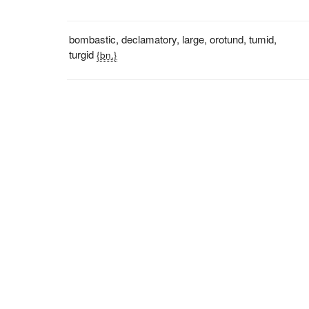
bombastic
,
declamatory
,
large
,
orotund
,
tumid
,
turgid
{bn.}