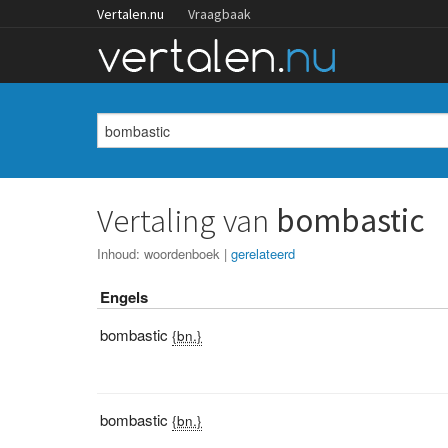
Vertalen.nu
Vraagbaak
Vertaling van
bombastic
Inhoud:
woordenboek
|
gerelateerd
Engels
bombastic
{bn.}
bombastic
{bn.}