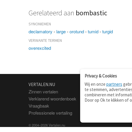
Gerelateerd aan
bombastic
SYNONIEMEN
declamatory
-
large
-
orotund
-
tumid
-
turgid
VERWANTE TERMEN
overexcited
Privacy & Cookies
Wij en onze
partners
gebru
VERTALEN.NU
OVER
te stemmen, advertenties
Zinnen vertalen
Over deze site
combineren met informati
Verklarend woordenboek
Contact
Door op Ok te klikken of 
Vraagbaak
Privacy
Professionele vertaling
© 2004–2026 Vertalen.nu