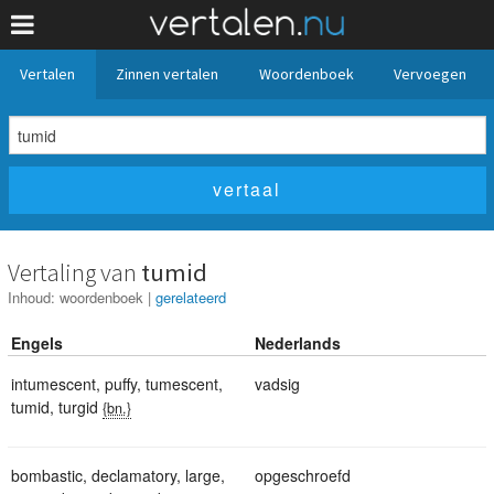
Vertalen
Zinnen vertalen
Woordenboek
Vervoegen
Vertaling van
tumid
Inhoud:
woordenboek
|
gerelateerd
Engels
Nederlands
intumescent
,
puffy
,
tumescent
,
vadsig
tumid
,
turgid
{bn.}
bombastic
,
declamatory
,
large
,
opgeschroefd