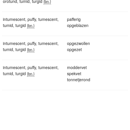
orotund
,
tumid
,
turgid
{bn.}
intumescent
,
puffy
,
tumescent
,
pafferig
tumid
,
turgid
opgeblazen
{bn.}
intumescent
,
puffy
,
tumescent
,
opgezwollen
tumid
,
turgid
opgezet
{bn.}
intumescent
,
puffy
,
tumescent
,
moddervet
tumid
,
turgid
spekvet
{bn.}
tonnetjerond