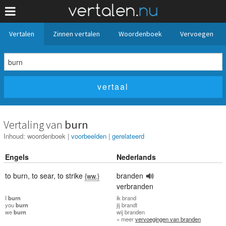
Vertalen
Zinnen vertalen
Woordenboek
Vervoegen
Vertaling van
burn
Inhoud:
woordenboek
|
voorbeelden
|
gerelateerd
Engels
Nederlands
to burn
,
to sear
,
to strike
branden
{ww.}
verbranden
I
burn
ik
brand
you
burn
jij
brandt
we
burn
wij
branden
» meer
vervoegingen van branden