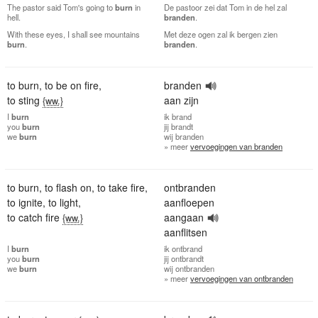
The pastor said Tom's going to
burn
in
De pastoor zei dat Tom in de hel zal
hell.
branden
.
With these eyes, I shall see mountains
Met deze ogen zal ik bergen zien
burn
.
branden
.
to burn
,
to be on fire
,
branden
to sting
aan zijn
{ww.}
I
burn
ik
brand
you
burn
jij
brandt
we
burn
wij
branden
» meer
vervoegingen van branden
to burn
,
to flash on
,
to take fire
,
ontbranden
to ignite
,
to light
,
aanfloepen
to catch fire
aangaan
{ww.}
aanflitsen
I
burn
ik
ontbrand
you
burn
jij
ontbrandt
we
burn
wij
ontbranden
» meer
vervoegingen van ontbranden