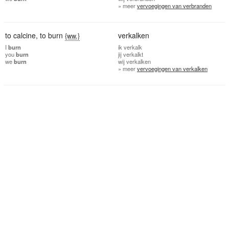
» meer
vervoegingen van verbranden
to calcine
,
to burn
verkalken
{ww.}
I
burn
ik
verkalk
you
burn
jij
verkalkt
we
burn
wij
verkalken
» meer
vervoegingen van verkalken