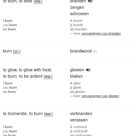
to burn
,
to sear
branden
{ww.}
zengen
schroeien
I
burn
ik
brand
you
burn
jij
brandt
we
burn
wij
branden
» meer
vervoegingen van branden
burn
brandwond
{zn.}
[v]
to glow
,
to glow with heat
,
gloeien
to burn
,
to be ardent
blaken
{ww.}
I
burn
ik
gloei
you
burn
jij
gloeit
we
burn
wij
gloeien
» meer
vervoegingen van gloeien
to incinerate
,
to burn
verbranden
{ww.}
verassen
I
burn
ik
verbrand
you
burn
jij
verbrandt
we
burn
wij
verbranden