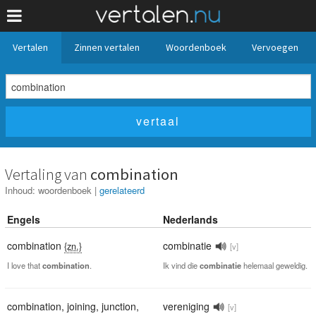
Vertalen
Zinnen vertalen
Woordenboek
Vervoegen
Vertaling van
combination
Inhoud:
woordenboek
|
gerelateerd
Engels
Nederlands
combination
combinatie
{zn.}
[v]
I love that
combination
.
Ik vind die
combinatie
helemaal geweldig.
combination
,
joining
,
junction
,
vereniging
[v]