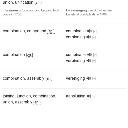
union
,
unification
{zn.}
The
union
of Scotland and England took
De
vereniging
van Schotland en
place in 1706.
Engeland vond plaats in 1706.
combination
,
compound
combinatie
{zn.}
[v]
verbinding
[v]
combination
combinatie
{zn.}
[v]
verbinding
[v]
combination
,
assembly
vereniging
{zn.}
[v]
joining
,
junction
,
combination
,
aansluiting
[v]
union
,
assembly
{zn.}