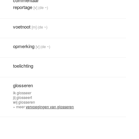
commentaar
reportage
[v]
(de ~)
voetnoot
[m]
(de ~)
opmerking
[v]
(de ~)
toelichting
glosseren
ik
glosseer
jij
glosseert
wij
glosseren
» meer
vervoegingen van glosseren