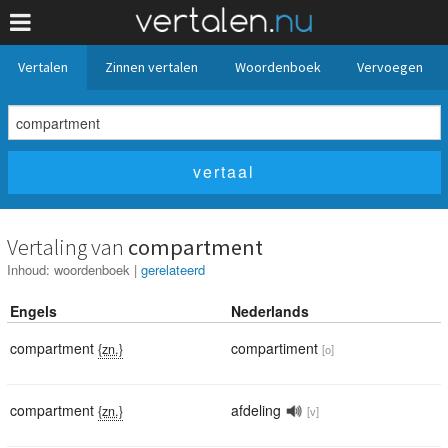
Vertalen
Zinnen vertalen
Woordenboek
Vervoegen
Vertaling van
compartment
Inhoud:
woordenboek
|
gerelateerd
Engels
Nederlands
compartment
compartiment
{zn.}
[o]
compartment
afdeling
{zn.}
[v]