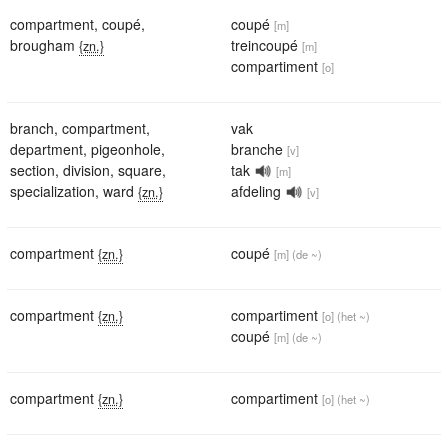
compartment
,
coupé
,
coupé
[m]
brougham
treincoupé
{zn.}
[m]
compartiment
[o]
branch
,
compartment
,
vak
department
,
pigeonhole
,
branche
[v]
section
,
division
,
square
,
tak
[m]
specialization
,
ward
afdeling
{zn.}
[v]
compartment
coupé
{zn.}
[m]
(de ~)
compartment
compartiment
{zn.}
[o]
(het ~)
coupé
[m]
(de ~)
compartment
compartiment
{zn.}
[o]
(het ~)