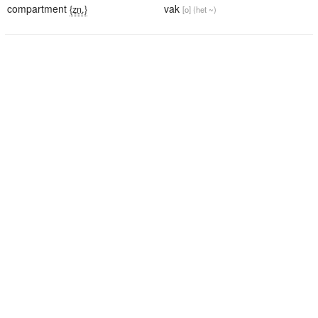
compartment
vak
{zn.}
[o]
(het ~)