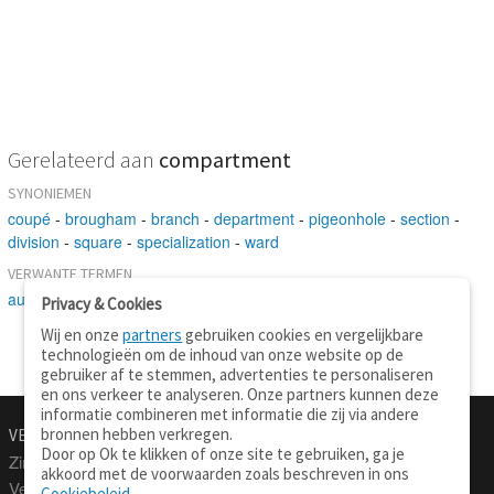
Gerelateerd aan
compartment
SYNONIEMEN
coupé
-
brougham
-
branch
-
department
-
pigeonhole
-
section
-
division
-
square
-
specialization
-
ward
VERWANTE TERMEN
auto
-
storage space
Privacy & Cookies
Wij en onze
partners
gebruiken cookies en vergelijkbare
technologieën om de inhoud van onze website op de
gebruiker af te stemmen, advertenties te personaliseren
en ons verkeer te analyseren. Onze partners kunnen deze
informatie combineren met informatie die zij via andere
bronnen hebben verkregen.
VERTALEN.NU
OVER
Door op Ok te klikken of onze site te gebruiken, ga je
Zinnen vertalen
Over deze site
akkoord met de voorwaarden zoals beschreven in ons
Verklarend woordenboek
Contact
Cookiebeleid
.