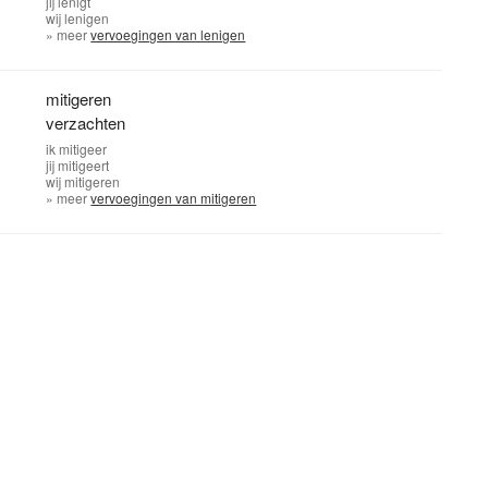
jij
lenigt
wij
lenigen
» meer
vervoegingen van lenigen
mitigeren
verzachten
ik
mitigeer
jij
mitigeert
wij
mitigeren
» meer
vervoegingen van mitigeren