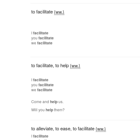
to facilitate
{ww.}
I
facilitate
you
facilitate
we
facilitate
to facilitate
,
to help
{ww.}
I
facilitate
you
facilitate
we
facilitate
Come and
help
us.
Will you
help
them?
to alleviate
,
to ease
,
to facilitate
{ww.}
I
facilitate