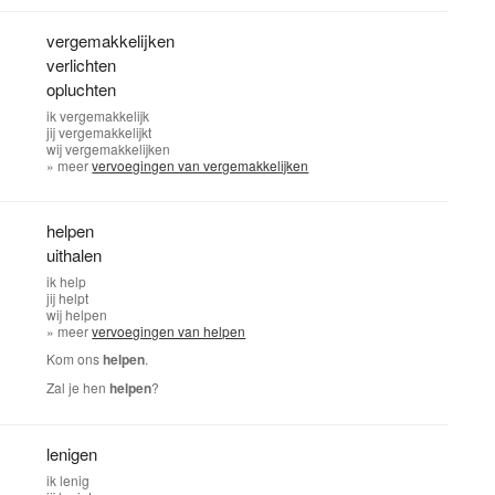
vergemakkelijken
verlichten
opluchten
ik
vergemakkelijk
jij
vergemakkelijkt
wij
vergemakkelijken
» meer
vervoegingen van vergemakkelijken
helpen
uithalen
ik
help
jij
helpt
wij
helpen
» meer
vervoegingen van helpen
Kom ons
helpen
.
Zal je hen
helpen
?
lenigen
ik
lenig