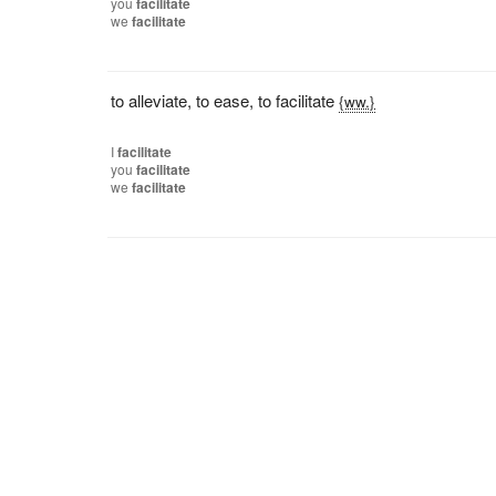
you
facilitate
we
facilitate
to alleviate
,
to ease
,
to facilitate
{ww.}
I
facilitate
you
facilitate
we
facilitate