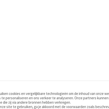
iken cookies en vergelijkbare technologieën om de inhoud van onze web
TOOLS
WOORDENBOEKEN
 te personaliseren en ons verkeer te analyseren. Onze partners kunnen
Apps
Nederlands - Engels
e die zij via andere bronnen hebben verkregen.
Mobiel
Nederlands - Duits
onze site te gebruiken, ga je akkoord met de voorwaarden zoals beschre