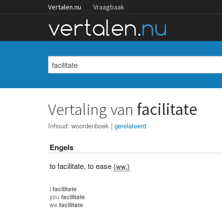
Vertalen.nu
Vraagbaak
Vertaling van
facilitate
Inhoud:
woordenboek
|
gerelateerd
Engels
to facilitate
,
to ease
{ww.}
I
facilitate
you
facilitate
we
facilitate