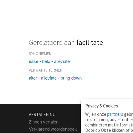
Gerelateerd aan
facilitate
SYNONIEMEN
ease
-
help
-
alleviate
VERWANTE TERMEN
alter
-
alleviate
-
bring down
Privacy & Cookies
Wij en onze
partners
gebru
VERTALEN.NU
OVER
te stemmen, advertenties
Zinnen vertalen
Over deze site
combineren met informati
Verklarend woordenboek
Contact
Door op Ok te klikken of 