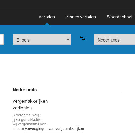
Vertalen
Zinnen vertalen
Woordenboek
Nederlands
vergemakkelijken
verlichten
ik
vergemakkelijk
jij
vergemakkelijkt
wij
vergemakkelijken
» meer
vervoegingen van vergemakkelijken