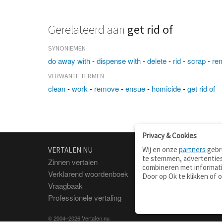
Gerelateerd aan
get rid of
SYNONIEMEN
do away with
-
dispense with
-
delete
-
rid
-
scrap
-
re
VERWANTE TERMEN
clean
-
work
-
remove
-
ensue
-
homicide
-
get rid of
Privacy & Cookies
Wij en onze
partners
gebru
VERTALEN.NU
OVER
te stemmen, advertenties
Zinnen vertalen
Over deze site
combineren met informati
Verklarend woordenboek
Contact
Door op Ok te klikken of 
Vraagbaak
Privacy
Professionele vertaling
© 2004–2026 Vertalen.nu