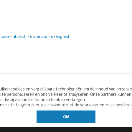
move
-
abolish
-
eliminate
-
extinguish
iken cookies en vergelijkbare technologieën om de inhoud van onze web
TOOLS
WOORDENBOEKEN
 te personaliseren en ons verkeer te analyseren. Onze partners kunnen
Apps
Nederlands - Engels
e die zij via andere bronnen hebben verkregen.
Mobiel
Nederlands - Duits
onze site te gebruiken, ga je akkoord met de voorwaarden zoals beschre
Tools & widgets
Nederlands - Spaans
Ok!