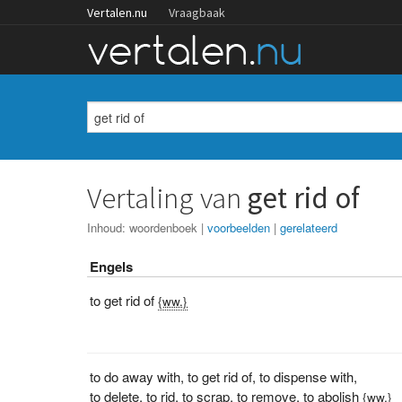
Vertalen.nu
Vraagbaak
Vertaling van
get rid of
Inhoud:
woordenboek
|
voorbeelden
|
gerelateerd
Engels
to get rid of
{ww.}
to do away with
,
to get rid of
,
to dispense with
,
to delete
,
to rid
,
to scrap
,
to remove
,
to abolish
{ww.}