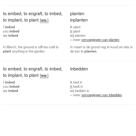
to embed
,
to engraft
,
to imbed
,
planten
to implant
,
to plant
inplanten
{ww.}
I
imbed
ik
plant
you
imbed
jij
plant
we
imbed
wij
planten
» meer
vervoegingen van planten
In March, the ground is still too cold to
In maart is de grond nog te koud om iets in
plant
anything in the garden.
de tuin te
planten
.
to embed
,
to engraft
,
to imbed
,
inbedden
to implant
,
to plant
{ww.}
I
imbed
ik
bed in
you
imbed
jij
bedt in
we
imbed
wij
bedden in
» meer
vervoegingen van inbedden