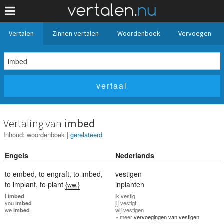
Vertalen
Zinnen vertalen
Woordenboek
Vervoegen
Vertaling van
imbed
Inhoud:
woordenboek
|
gerelateerd
Engels
Nederlands
to embed
,
to engraft
,
to imbed
,
vestigen
to implant
,
to plant
inplanten
{ww.}
I
imbed
ik
vestig
you
imbed
jij
vestigt
we
imbed
wij
vestigen
» meer
vervoegingen van vestigen