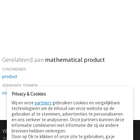
Gerelateerd aan
mathematical product
SYNONIEMEN
product
VERWANTE TERMEN
consequence
-
number
Privacy & Cookies
Wij en onze
partners
gebruiken cookies en vergelijkbare
technologieën om de inhoud van onze website op de
gebruiker af te stemmen, advertenties te personaliseren
en ons verkeer te analyseren. Onze partners kunnen deze
informatie combineren met informatie die zij via andere
bronnen hebben verkregen.
VERTALEN.NU
OVER
Door op Ok te klikken of onze site te gebruiken, ga je
Zinnen vertalen
Over deze site