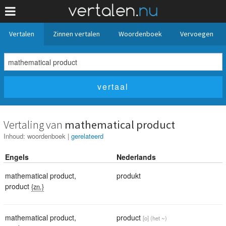
Vertalen
Zinnen vertalen
Woordenboek
Vervoegen
Vertaling van
mathematical product
Inhoud:
woordenboek
|
gerelateerd
Engels
Nederlands
mathematical product
,
produkt
product
{zn.}
mathematical product
,
product
[o]
(het ~)