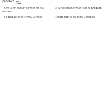
product
{zn.}
There is not enough demand for this
Er is niet genoeg vraag naar dit
product
.
product
.
The
product
is extremely versatile.
Het
product
is bijzonder veelzijdig.