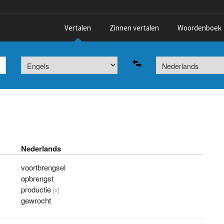
Vertalen
Zinnen vertalen
Woordenboek
Nederlands
voortbrengsel
opbrengst
productie
[v]
gewrocht