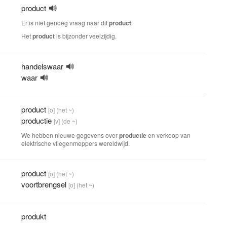
product
Er is niet genoeg vraag naar dit
product
.
Het
product
is bijzonder veelzijdig.
handelswaar
waar
product
[o]
(het ~)
productie
[v]
(de ~)
We hebben nieuwe gegevens over
productie
en verkoop van
elektrische vliegenmeppers wereldwijd.
product
[o]
(het ~)
voortbrengsel
[o]
(het ~)
produkt