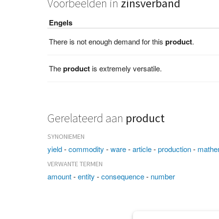
Voorbeelden in
zinsverband
Engels
There is not enough demand for this
product
.
The
product
is extremely versatile.
Gerelateerd aan
product
SYNONIEMEN
yield
-
commodity
-
ware
-
article
-
production
-
mathem
VERWANTE TERMEN
amount
-
entity
-
consequence
-
number