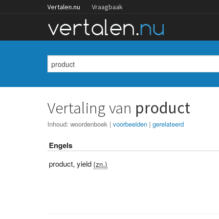
Vertalen.nu
Vraagbaak
Vertaling van
product
Inhoud:
woordenboek
|
voorbeelden
|
gerelateerd
Engels
product
,
yield
{zn.}