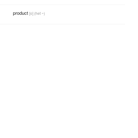
product
[o]
(het ~)