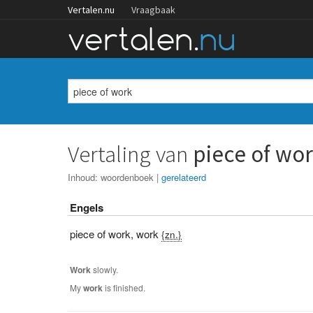
Vertalen.nu
Vraagbaak
Vertaling van
piece of wo
Inhoud:
woordenboek
|
gerelateerd
Engels
piece of work
,
work
{zn.}
Work
slowly.
My
work
is finished.