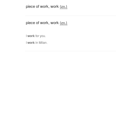
piece of work
,
work
{zn.}
piece of work
,
work
{zn.}
I
work
for you.
I
work
in Milan.