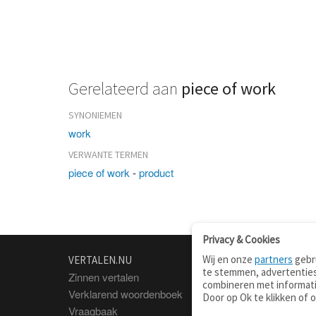
Gerelateerd aan
piece of work
SYNONIEMEN
work
VERWANTE TERMEN
piece of work
-
product
Privacy & Cookies
Wij en onze
partners
gebru
VERTALEN.NU
OVER
te stemmen, advertenties
Zinnen vertalen
Over deze site
combineren met informati
Verklarend woordenboek
Contact
Door op Ok te klikken of 
Vraagbaak
Privacy