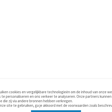
iken cookies en vergelijkbare technologieën om de inhoud van onze web
TOOLS
WOORDENBOEKEN
 te personaliseren en ons verkeer te analyseren. Onze partners kunnen
Apps
Nederlands - Engels
e die zij via andere bronnen hebben verkregen.
Mobiel
Nederlands - Duits
onze site te gebruiken, ga je akkoord met de voorwaarden zoals beschre
Tools & widgets
Nederlands - Spaans