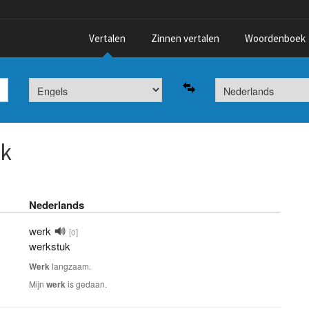
Vertalen
Zinnen vertalen
Woordenboek
rk
Nederlands
werk
[o]
werkstuk
Werk
langzaam.
Mijn
werk
is gedaan.