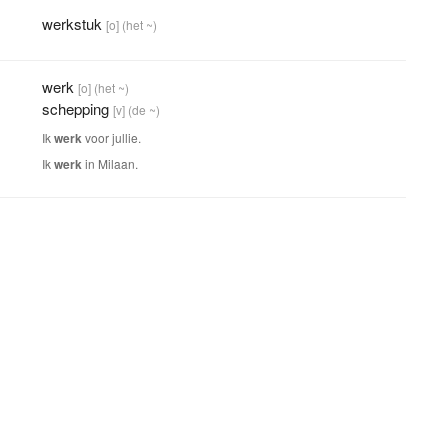
werkstuk
[o]
(het ~)
werk
[o]
(het ~)
schepping
[v]
(de ~)
Ik
werk
voor jullie.
Ik
werk
in Milaan.