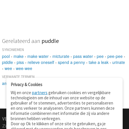
Gerelateerd aan
puddle
SYNONIEMEN
pool
-
make
-
make water
-
micturate
-
pass water
-
pee
-
pee-pee
-
piddle
-
piss
-
relieve oneself
-
spend a penny
-
take a leak
-
urinate
-
wee
-
wee-wee
VERWANTE TERMEN
amount
-
artificial lake
-
pool
-
drain
Privacy & Cookies
Wij en onze
partners
gebruiken cookies en vergelijkbare
technologieën om de inhoud van onze website op de
gebruiker af te stemmen, advertenties te personaliseren
en ons verkeer te analyseren. Onze partners kunnen deze
informatie combineren met informatie die zij via andere
bronnen hebben verkregen.
VERTALEN.NU
OVER
Door op Ok te klikken of onze site te gebruiken, ga je
Zinnen vertalen
Over deze site
akkoord met de voorwaarden zoals beschreven in ons