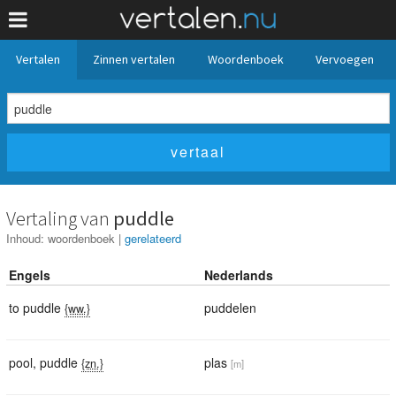
Vertalen
Zinnen vertalen
Woordenboek
Vervoegen
Vertaling van
puddle
Inhoud:
woordenboek
|
gerelateerd
Engels
Nederlands
to puddle
puddelen
{ww.}
pool
,
puddle
plas
{zn.}
[m]