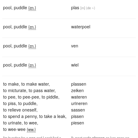
pool
,
puddle
plas
{zn.}
[m]
(de ~)
pool
,
puddle
waterpoel
{zn.}
pool
,
puddle
ven
{zn.}
pool
,
puddle
wiel
{zn.}
to make
,
to make water
,
plassen
to micturate
,
to pass water
,
zeiken
to pee
,
to pee-pee
,
to piddle
,
wateren
to piss
,
to puddle
,
urineren
to relieve oneself
,
sassen
to spend a penny
,
to take a leak
,
pissen
to urinate
,
to wee
,
piesen
to wee-wee
{ww.}
I'm bursting for a
wee
and I can't find a
Ik moet nodig
plassen
en kan geen wc