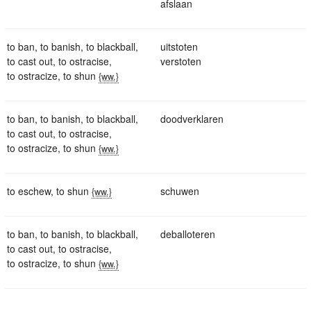
afslaan
to ban
,
to banish
,
to blackball
,
uitstoten
to cast out
,
to ostracise
,
verstoten
to ostracize
,
to shun
{ww.}
to ban
,
to banish
,
to blackball
,
doodverklaren
to cast out
,
to ostracise
,
to ostracize
,
to shun
{ww.}
to eschew
,
to shun
schuwen
{ww.}
to ban
,
to banish
,
to blackball
,
deballoteren
to cast out
,
to ostracise
,
to ostracize
,
to shun
{ww.}