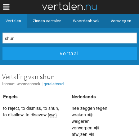
Vertalen
Zinnen vertalen
Woordenboek
Vervoegen
Vertaling van
shun
Inhoud:
woordenboek
|
gerelateerd
Engels
Nederlands
to reject
,
to dismiss
,
to shun
,
nee zeggen tegen
to disallow
,
to disavow
wraken
{ww.}
weigeren
verwerpen
afwijzen