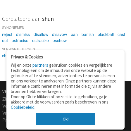
Gerelateerd aan
shun
SYNONIEMEN
reject
-
dismiss
-
disallow
-
disavow
-
ban
-
banish
-
blackball
-
cast
out
-
ostracise
-
ostracize
-
eschew
VERWANTE TERMEN
chase away
-
determine
-
avoid
-
disown
Privacy & Cookies
Wij en onze
partners
gebruiken cookies en vergelijkbare
technologieën om de inhoud van onze website op de
gebruiker af te stemmen, advertenties te personaliseren
en ons verkeer te analyseren. Onze partners kunnen deze
informatie combineren met informatie die zij via andere
bronnen hebben verkregen.
VERTALEN.NU
OVER
Door op Ok te klikken of onze site te gebruiken, ga je
Zinnen vertalen
Over deze site
akkoord met de voorwaarden zoals beschreven in ons
Verklarend woordenboek
Contact
Cookiebeleid
.
Vraagbaak
Privacy
Ok!
Professionele vertaling