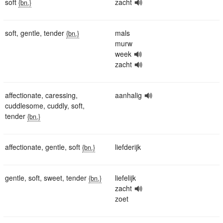
soft
zacht
{bn.}
soft
,
gentle
,
tender
mals
{bn.}
murw
week
zacht
affectionate
,
caressing
,
aanhalig
cuddlesome
,
cuddly
,
soft
,
tender
{bn.}
affectionate
,
gentle
,
soft
liefderijk
{bn.}
gentle
,
soft
,
sweet
,
tender
liefelijk
{bn.}
zacht
zoet