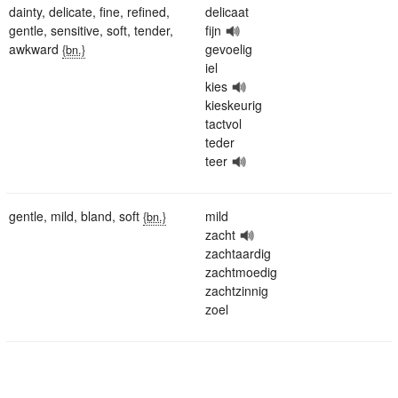
dainty
,
delicate
,
fine
,
refined
,
delicaat
gentle
,
sensitive
,
soft
,
tender
,
fijn
awkward
gevoelig
{bn.}
iel
kies
kieskeurig
tactvol
teder
teer
gentle
,
mild
,
bland
,
soft
mild
{bn.}
zacht
zachtaardig
zachtmoedig
zachtzinnig
zoel