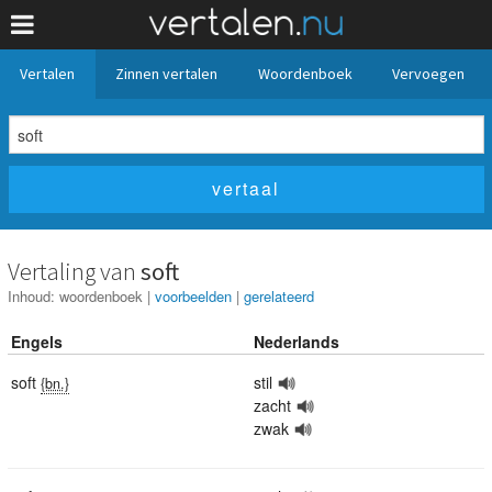
Vertalen
Zinnen vertalen
Woordenboek
Vervoegen
Vertaling van
soft
Inhoud:
woordenboek
|
voorbeelden
|
gerelateerd
Engels
Nederlands
soft
stil
{bn.}
zacht
zwak