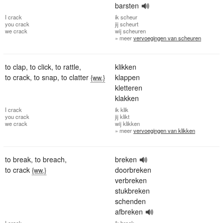
barsten
I
crack
ik
scheur
you
crack
jij
scheurt
we
crack
wij
scheuren
» meer
vervoegingen van scheuren
to clap
,
to click
,
to rattle
,
klikken
to crack
,
to snap
,
to clatter
klappen
{ww.}
kletteren
klakken
I
crack
ik
klik
you
crack
jij
klikt
we
crack
wij
klikken
» meer
vervoegingen van klikken
to break
,
to breach
,
breken
to crack
doorbreken
{ww.}
verbreken
stukbreken
schenden
afbreken
I
crack
ik
breek