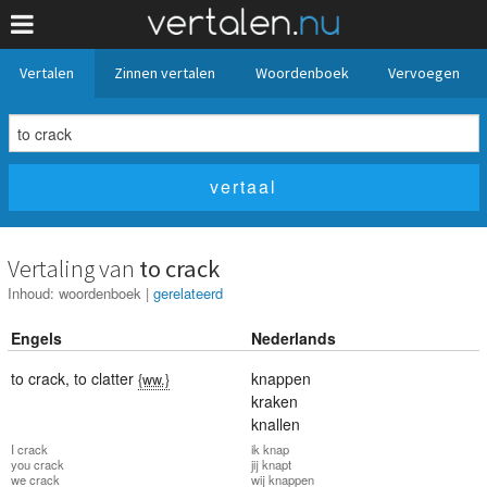
Vertalen
Zinnen vertalen
Woordenboek
Vervoegen
Vertaling van
to crack
Inhoud:
woordenboek
|
gerelateerd
Engels
Nederlands
to crack
,
to clatter
knappen
{ww.}
kraken
knallen
I
crack
ik
knap
you
crack
jij
knapt
we
crack
wij
knappen