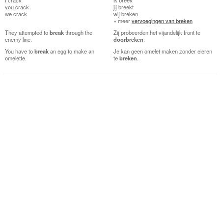
you
crack
jij
breekt
we
crack
wij
breken
» meer
vervoegingen van breken
They attempted to
break
through the
Zij probeerden het vijandelijk front te
enemy line.
doorbreken
.
You have to
break
an egg to make an
Je kan geen omelet maken zonder eieren
omelette.
te
breken
.