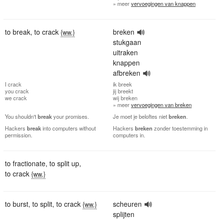
» meer
vervoegingen van knappen
to break
,
to crack
breken
{ww.}
stukgaan
uitraken
knappen
afbreken
I
crack
ik
breek
you
crack
jij
breekt
we
crack
wij
breken
» meer
vervoegingen van breken
You shouldn't
break
your promises.
Je moet je beloftes niet
breken
.
Hackers
break
into computers without
Hackers
breken
zonder toestemming in
permission.
computers in.
to fractionate
,
to split up
,
to crack
{ww.}
to burst
,
to split
,
to crack
scheuren
{ww.}
splijten