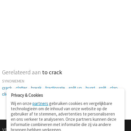
Gerelateerd aan
to crack
SYNONIEMEN
crack
-
clatter
-
break
-
fractionate
-
split up
-
burst
-
split
-
clap
-
click
-
rattle
-
snap
-
breach
Privacy & Cookies
Wij en onze
partners
gebruiken cookies en vergelijkbare
technologieën om de inhoud van onze website op de
gebruiker af te stemmen, advertenties te personaliseren
en ons verkeer te analyseren. Onze partners kunnen deze
informatie combineren met informatie die zij via andere
bronnen hebben verkregen.
VERTALEN.NU
OVER