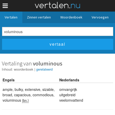
Vertalen
Zinnen vertalen
Woordenboek
Vervoegen
Vertaling van
voluminous
Inhoud:
woordenboek
|
gerelateerd
Engels
Nederlands
ample
,
bulky
,
extensive
,
sizable
,
omvangrijk
broad
,
capacious
,
commodious
,
uitgebreid
voluminous
veelomvattend
{bn.}