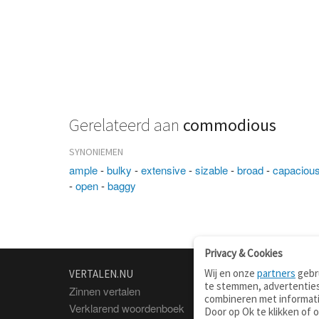
Gerelateerd aan
commodious
SYNONIEMEN
ample
-
bulky
-
extensive
-
sizable
-
broad
-
capaciou
-
open
-
baggy
Privacy & Cookies
Wij en onze
partners
gebru
VERTALEN.NU
OVER
te stemmen, advertenties
Zinnen vertalen
Over deze site
combineren met informati
Verklarend woordenboek
Contact
Door op Ok te klikken of 