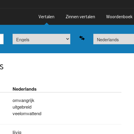
Vertalen
Zinnen vertalen
Woordenboek
s
Nederlands
omvangrijk
uitgebreid
veelomvattend
lijvig