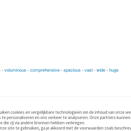
s
-
voluminous
-
comprehensive
-
spacious
-
vast
-
wide
-
huge
iken cookies en vergelijkbare technologieën om de inhoud van onze web
TOOLS
WOORDENBOEKEN
 te personaliseren en ons verkeer te analyseren. Onze partners kunnen
Apps
Nederlands - Engels
e die zij via andere bronnen hebben verkregen.
Mobiel
Nederlands - Duits
onze site te gebruiken, ga je akkoord met de voorwaarden zoals beschre