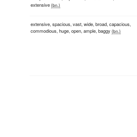
extensive
{bn.}
extensive
,
spacious
,
vast
,
wide
,
broad
,
capacious
,
commodious
,
huge
,
open
,
ample
,
baggy
{bn.}