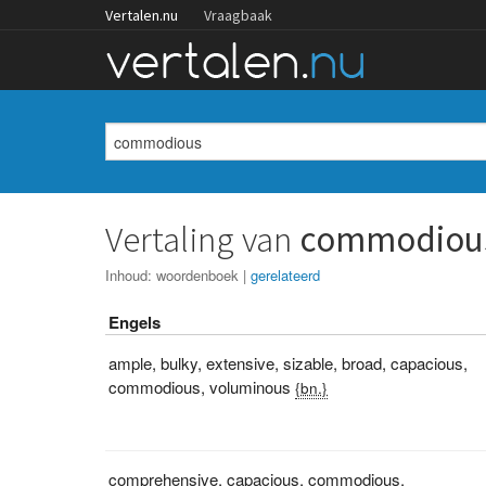
Vertalen.nu
Vraagbaak
Vertaling van
commodiou
Inhoud:
woordenboek
|
gerelateerd
Engels
ample
,
bulky
,
extensive
,
sizable
,
broad
,
capacious
,
commodious
,
voluminous
{bn.}
comprehensive
,
capacious
,
commodious
,